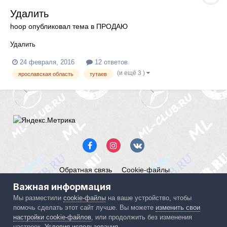
Удалить
hoop
опубликовал тема в
ПРОДАЮ
Удалить
24 февраля, 2016
12 ответов
(и ещё 3 )
ярославская область
тутаев
Обратная связь
Cookie-файлы
Mercedes ML-Club.ru
Важная информация
Powered by Invision Community
Мы разместили
cookie-файлы
на ваше устройство, чтобы
помочь сделать этот сайт лучше. Вы можете
изменить свои
IPS spam
blocked by CleanTalk.
настройки cookie-файлов
, или продолжить без изменения
настроек.
Условия использования