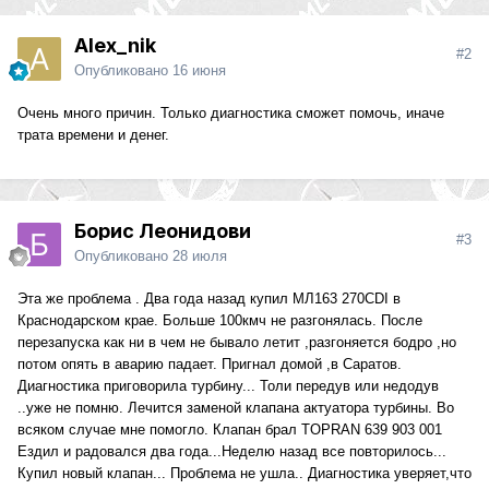
Alex_nik
#2
Опубликовано
16 июня
Очень много причин. Только диагностика сможет помочь, иначе
трата времени и денег.
Борис Леонидови
#3
Опубликовано
28 июля
Эта же проблема . Два года назад купил МЛ163 270CDI в
Краснодарском крае. Больше 100кмч не разгонялась. После
перезапуска как ни в чем не бывало летит ,разгоняется бодро ,но
потом опять в аварию падает. Пригнал домой ,в Саратов.
Диагностика приговорила турбину... Толи передув или недодув
..уже не помню. Лечится заменой клапана актуатора турбины. Во
всяком случае мне помогло. Клапан брал TOPRAN 639 903 001
Ездил и радовался два года...Неделю назад все повторилось...
Купил новый клапан... Проблема не ушла.. Диагностика уверяет,что