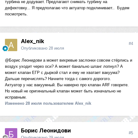
турбина не додувает. Предлагают снимать турбину на
дефектовку... Я предполагаю что актуатор подклинивает.. Будем
посмотреть.
Alex_nik
#4
Опубликовано
28 июля
@Борис Леонидови
а может вихревые заслонки совсем стёрлись и
воздух уходит через оси? А может банально шланг лопнул? А
может клапан ЕГР с дыркой стал и ему не хватает вакуума?
Дальше перечислять? Начните тогда с самого дорогого.
Актуатор у нас вакуумный. Вы наверно про клапан ARF говорите.
Но новый не оригинальный клапан может быть изначально не
исправным.
Изменено
28 июля
пользователем Alex_nik
Борис Леонидови
#5
Опубликовано
29 июля