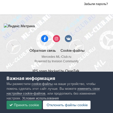
Забыли пароль?
Обратная связь
Cookie-файлы
Mercedes ML-Club.ru
Powered by Invision Community
IPS spam
blocked by CleanTalk.
Важная информация
Мы разместили
cookie-файлы
на ваше устройство, чтобы
помочь сделать этот сайт лучше. Вы можете
изменить свои
настройки cookie-файлов
, или продолжить без изменения
настроек.
Условия использования
Принять cookie
Отклонить файлы сookie