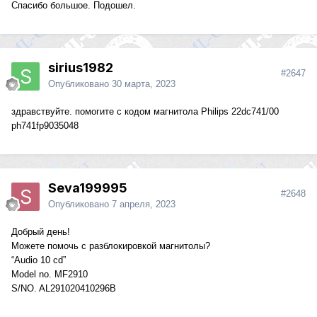
Спасибо большое. Подошел.
sirius1982
#2647
Опубликовано
30 марта, 2023
здравствуйте. помогите с кодом магнитола Philips 22dc741/00
ph741fp9035048
Seva199995
#2648
Опубликовано
7 апреля, 2023
Добрый день!
Можете помочь с разблокировкой магнитолы?
“Audio 10 cd”
Model no. MF2910
S/NO. AL291020410296B