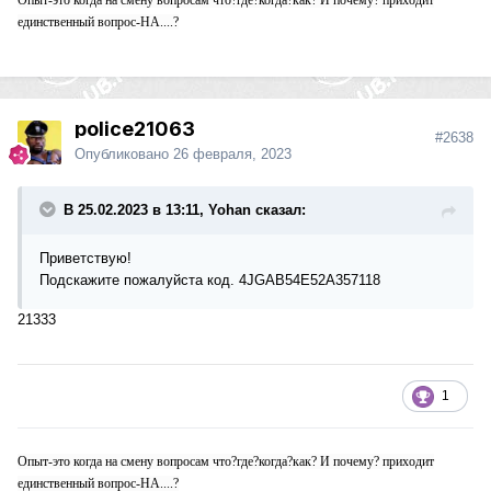
Опыт-это когда на смену вопросам что?где?когда?как? И почему? приходит
единственный вопрос-НА....?
police21063
#2638
Опубликовано
26 февраля, 2023
В 25.02.2023 в 13:11, Yohan сказал:
Приветствую!
Подскажите пожалуйста код. 4JGAB54E52A357118
21333
1
Опыт-это когда на смену вопросам что?где?когда?как? И почему? приходит
единственный вопрос-НА....?