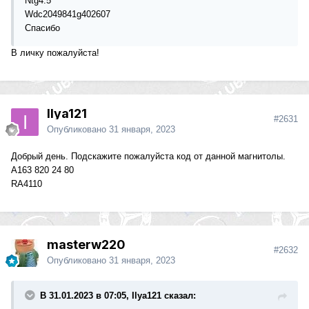
Ntg4.5
Wdc2049841g402607
Спасибо
В личку пожалуйста!
Ilya121
#2631
Опубликовано
31 января, 2023
Добрый день. Подскажите пожалуйста код от данной магнитолы.
А163 820 24 80
RA4110
masterw220
#2632
Опубликовано
31 января, 2023
В 31.01.2023 в 07:05, Ilya121 сказал: