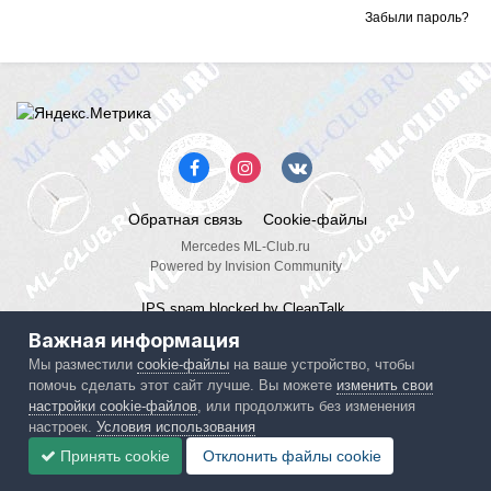
Забыли пароль?
Обратная связь
Cookie-файлы
Mercedes ML-Club.ru
Powered by Invision Community
IPS spam
blocked by CleanTalk.
Важная информация
Мы разместили
cookie-файлы
на ваше устройство, чтобы
помочь сделать этот сайт лучше. Вы можете
изменить свои
настройки cookie-файлов
, или продолжить без изменения
настроек.
Условия использования
Принять cookie
Отклонить файлы сookie