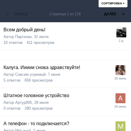
СОРТИРОВКА
НАЗАД
Страница 1 из 128
ДАЛЕЕ
Всем добрый день!
Автор
Партизан
,
31 июля
10
ответов
411
просмотров
Калуга. Иииии снова здравствуйте!
Автор
Совсем угрюмый
,
7 июня
5
ответов
658
просмотров
Штатное головное устройство
Автор
Артур005
,
28 июня
0
ответов
280
просмотров
А телефон - то подключается?
Автор
MeLovod
,
2 июня