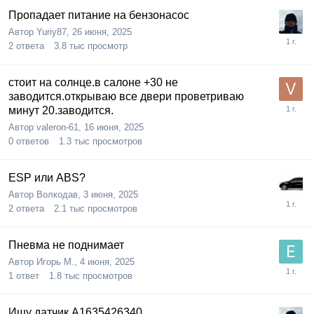
Пропадает питание на бензонасос
Автор
Yuriy87
,
26 июня, 2025
2
ответа
3.8 тыс
просмотр
стоит на солнце.в салоне +30 не
заводится.открываю все двери проветриваю
минут 20.заводится.
Автор
valeron-61
,
16 июня, 2025
0
ответов
1.3 тыс
просмотров
ESP или ABS?
Автор
Волкодав
,
3 июня, 2025
2
ответа
2.1 тыс
просмотров
Пневма не поднимает
Автор
Игорь М.
,
4 июня, 2025
1
ответ
1.8 тыс
просмотров
Ищу датчик А1635426340