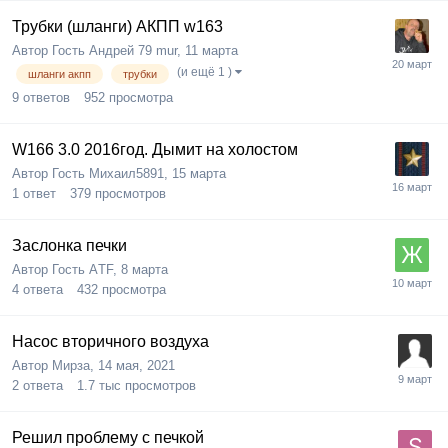
Трубки (шланги) АКПП w163
Автор Гость Андрей 79 mur,
11 марта
(и ещё 1 )
шланги акпп
трубки
9
ответов
952
просмотра
W166 3.0 2016год. Дымит на холостом
Автор Гость Михаил5891,
15 марта
1
ответ
379
просмотров
Заслонка печки
Автор Гость АTF,
8 марта
4
ответа
432
просмотра
Насос вторичного воздуха
Автор
Мирза
,
14 мая, 2021
2
ответа
1.7 тыс
просмотров
Решил проблему с печкой