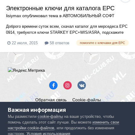
Электронные ключи для каталога EPC
lisiymax
опубликовал тема в
АВТОМОБИЛЬНЫЙ СОФТ
Доброго времени суток всем, скачал каталог для мерседеса EPC
0914, требуются ключи STARKEY EPC+WIS/ASRA, подскажите
где взять, спасибо заранее))))
22 июля, 2015
58 ответов
помогите с ключами для EPC
Обратная связь
Cookie-файлы
Mercedes ML-Club.ru
Важная информация
Powered by Invision Community
Мы разместили
cookie-файлы
на ваше устройство, чтобы
помочь сделать этот сайт лучше. Вы можете
изменить свои
IPS spam
blocked by CleanTalk.
настройки cookie-файлов
, или продолжить без изменения
настроек.
Условия использования