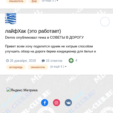
(и ещё 3 )
омыватель
фар
лайфХак (это работает)
Demis
опубликовал тема в
СОВЕТЫ В ДОРОГУ
Привет всем хочу поделится одним не хитрым способом
улучшить обзор на дороге берем кондиционер для белья и
добовляем в омыватель примерно 10гр на литр работает как
4
26 декабря, 2018
16 ответов
антидождь можно и боковые окна и зеркала намазать и
располировать, и грязи меньше прилипает и дождь вода скаты...
(и ещё 4 )
антидождь
омыватель