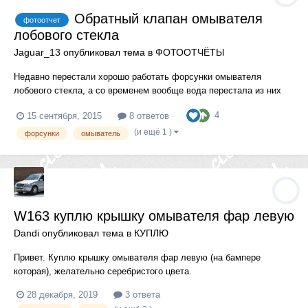
Обратный клапан омывателя
фотоотчет
лобового стекла
Jaguar_13
опубликовал тема в
ФОТООТЧЁТЫ
Недавно перестали хорошо работать форсунки омывателя
лобового стекла, а со временем вообще вода перестала из них
литься. Сначала пробовал продувать их, а также сам насос и
4
15 сентября, 2015
8 ответов
шланг сжатым воздухом на автомойке, но всё тщетно. Потом
вычитал на форуме, что на омывателе есть еще и обратный
(и ещё 1 )
форсунки
омыватель
клапан, поэтому...
W163 куплю крышку омывателя фар левую
Dandi
опубликовал тема в
КУПЛЮ
Привет. Куплю крышку омывателя фар левую (на бампере
которая), желательно серебристого цвета.
28 декабря, 2019
3 ответа