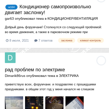
Кондиционер самопроизвольно
w164
двигает заслонку!
gar63
опубликовал тема в
КОНДИЦИОНЕР/ВЕНТИЛЯЦИЯ
Добрый день форумчане! Столкнулся со следующей проблемой:
во время движения, а также в парковочном режиме при
включенном кондиционере он самопроизвольно начинает двигать
8 июля, 2021
7 ответов
заслонка
климат-контроль
заслонку, после чего начинает дуть обычный воздух, иногда (в 3
из 10 случаев) помогает нажатие кнопки циркулирования воздуха
внутр...
рад проблем по электрике
Dimarik86rus
опубликовал тема в
ЭЛЕКТРИКА
приветствую всех, форумчани. и поздравляю с прошедшими
праздниками. в общем этот год у меня начался не слишком
удачно. а кое что из прошлого осталось. прошу дельного
совета...может кто сталкивался. итак, начали: 1. при повороте
руля дальше, чем на половину загораются лампочки abs, bas, e...