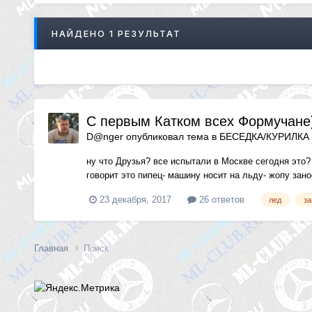
НАЙДЕНО 1 РЕЗУЛЬТАТ
С первым Катком всех Формучане))
D@nger
опубликовал тема в
БЕСЕДКА/КУРИЛКА
ну что Друзья? все испытали в Москве сегодня это? 
говорит это пипец- машину носит на льду- жопу занос
23 декабря, 2017
26 ответов
лед
за
Главная
Поиск