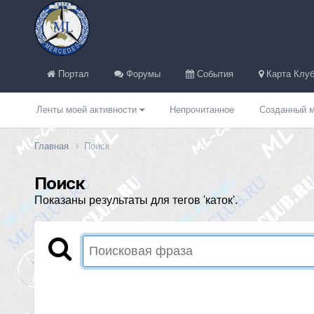
Портал
Форумы
События
Карта Клуб
Ленты моей активности
Непрочитанное
Созданный м
Главная
Поиск
Поиск
Показаны результаты для тегов 'каток'.