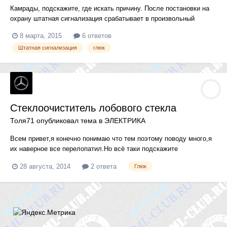
Камрады, подскажите, где искать причину. После постановки на
охрану штатная сигнализация срабатывает в произвольный
момент времени. Начинает орать и мигать, когда ей вздумается.
8 марта, 2015
6 ответов
Дергал двери и капот в надежде, что какой-то концевик
Штатная сигнализация
глюк
срабатывает - реакции ноль. Зато через некоторое время вдруг
опять...
Стеклоочиститель лобового стекла
Толя71
опубликовал тема в
ЭЛЕКТРИКА
Всем привет,я конечно понимаю что тем поэтому поводу много,я
их наверное все перелопатил.Но всё таки подскажите
коротко,куда копать или переключатель или мотор?Проблема
28 августа, 2014
2 ответа
Глюк
такая,ехал на дачу,пробки дождь всю дорогу лил и на пол пути
дворники стали не понятно себя вести,то работают то
нет.Сначала перест...