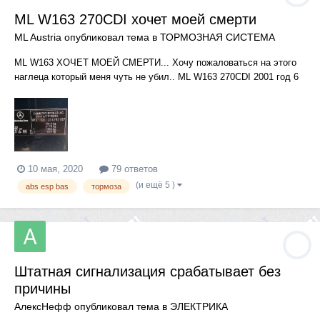
ML W163 270CDI хочет моей смерти
ML Austria
опубликовал тема в
ТОРМОЗНАЯ СИСТЕМА
ML W163 ХОЧЕТ МОЕЙ СМЕРТИ... Хочу пожаловаться на этого
наглеца который меня чуть не убил.. ML W163 270CDI 2001 год 6
ступ.мезаника... В дождливую погоду делает следующий трюк:
Еду на скоростном шоссе с тяжёлым прицепом на котором тащу
внедорожник, на скорости 90 км. на мокрой трассе маши...
10 мая, 2020
79 ответов
(и ещё 5 )
abs esp bas
тормоза
Штатная сигнализация срабатывает без
причины
АлексНефф
опубликовал тема в
ЭЛЕКТРИКА