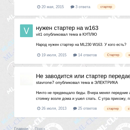
20 мая, 2015
3 ответа
стартер
нужен стартер на w163
vit1
опубликовал тема в
КУПЛЮ
Народ нужен стартер на ML230 W163. У кого есть?
19 июля, 2015
14 ответов
Стартер
Не заводится или стартер переда
stavrone7
опубликовал тема в
ЭЛЕКТРИКА
Ничто не предвещало беды. Вчера менял передние 
стоянку возле дома и ушел спать. С утра прихожу, п
26 июля, 2013
25 ответов
стартер
с
Главная
Поиск