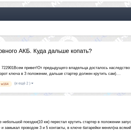
овного АКБ. Куда дальше копать?
722901Всем привет!От предыдущего владельца досталось наследство в 
орот ключа в 3 положении, дальше стартер должен крутить сам)....
(и ещё 2 )
w164
 небольшой поездки(10 км) перестал крутить стартер в положении запуск
и замыкал проводом 3 и 5 контакты, в ключе батарейки менял(на всякий 