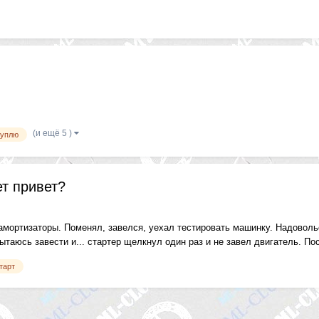
(и ещё 5 )
куплю
ет привет?
амортизаторы. Поменял, завелся, уехал тестировать машинку. Надоволь
ытаюсь завести и... стартер щелкнул один раз и не завел двигатель. Пос
тарт