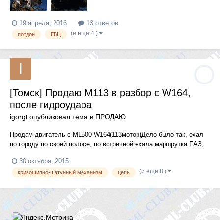
19 апреля, 2016
13 ответов
(и ещё 4 )
потдон
ГБЦ
[Томск] Продаю M113 в разбор с W164,
после гидроудара
igorgt
опубликовал тема в
ПРОДАЮ
Продам двигатель с ML500 W164(113мотор)Дело было так, ехал
по городу по своей полосе, по встречной ехала маршрутка ПАЗ,
вместе въехали в огромную лужу, которая попала мне на крышу,
30 октября, 2015
лобовое стекло, а затем скатилась под капот, после чего авто
(и ещё 8 )
кривошипно-шатунный механизм
цепь
заглох и не завёлся. Снят, стоит в гараже. У кого есть ин...