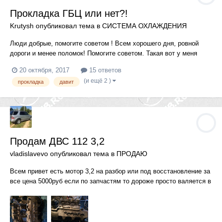
Прокладка ГБЦ или нет?!
Krutysh
опубликовал тема в
СИСТЕМА ОХЛАЖДЕНИЯ
Люди добрые, помогите советом ! Всем хорошего дня, ровной
дороги и менее поломок! Помогите советом. Такая вот у меня
история. Выбивает у меня из под крышки расширительного бочка
20 октября, 2017
15 ответов
антифриз. Выбивает именно под нагрузкой. На холостую сколько
(и ещё 2 )
прокладка
давит
не крути все нормально. В бачке идут пузыри друг го...
Продам ДВС 112 3,2
vladislavevo
опубликовал тема в
ПРОДАЮ
Всем привет есть мотор 3,2 на разбор или под восстановление за
все цена 5000руб если по запчастям то дороже просто валяется в
гараже мешает, машину продал запчасти остались есть катушки
по 500руб отдам телефон для связи 89166073054 Москва