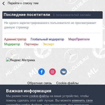
Перейти к списку тем
Последние посетители
0 пользователей онлайн
Ни одного зарегистрированного пользователя не просматривает
данную страницу
Администратор
Глобальный модератор
МероПриятели
Модератор
Партнеры
Эксперт
Обратная связь
Cookie-файлы
Mercedes ML-Club.ru
Важная информация
Powered by Invision Community
Мы разместили
cookie-файлы
на ваше устройство, чтобы
помочь сделать этот сайт лучше. Вы можете
изменить свои
IPS spam
blocked by CleanTalk.
настройки cookie-файлов
, или продолжить без изменения