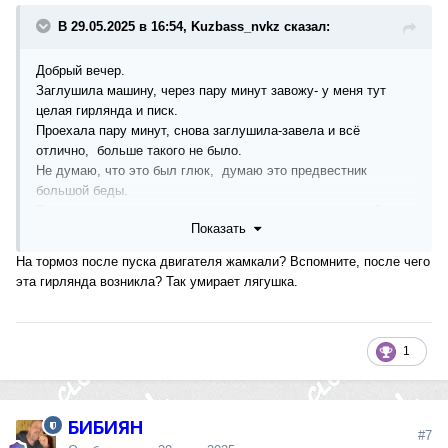
В 29.05.2025 в 16:54, Kuzbass_nvkz сказал:
Добрый вечер.
Заглушила машину, через пару минут завожу- у меня тут
целая гирлянда и писк.
Проехала пару минут, снова заглушила-завела и всё
отлично, больше такого не было.
Не думаю, что это был глюк, думаю это предвестник
большой беды.
Подскажите на что обратить внимание при диагностике?
Показать
Не факт что эти ошибки будут видны завтра.
На тормоз после пуска двигателя жамкали? Вспомните, после чего
эта гирлянда возникла? Так умирает лягушка.
1
БИБИЯН
#7