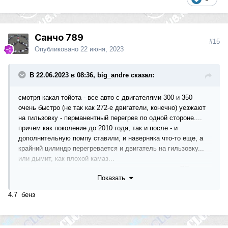
Санчо 789
#15
Опубликовано
22 июня, 2023
В 22.06.2023 в 08:36, big_andre сказал:
смотря какая тойота - все авто с двигателями 300 и 350
очень быстро (не так как 272-е двигатели, конечно) уезжают
на гильзовку - перманентный перегрев по одной стороне....
причем как поколение до 2010 года, так и после - и
дополнительную помпу ставили, и наверняка что-то еще, а
крайний цилиндр перегревается и двигатель на гильзовку...
или дымит, как плохой камаз...
причем на лексусах тоже самое - у другана лексус GS, после
Показать
150 тысяч становилось все хуже и хуже, затем уехал на
гильзовку... от него и узнал, что владельцы тойот - лучшие
4.7 бенз
клиенты ремонтников двигателей, сразу после владельцев
мерсов с 272-м двигателем...