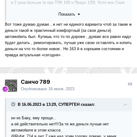
в 2 раза больше (я про ТЛК 100 и Прадо 120). Хотя вон Саня
взял себе 100-го после 163-го - кайфует!!! Вобщем всё как
Показать
всегда банально и зависит от наличия денег. Лично мне,
почему-то, 163-й не кажется устаревающим...Может я себя
Вот тоже думаю думаю , и нет ни единого варианта чтоб за такие ж
обманываю, но....менять пока не вижу перспектив на что.
деньги такой ж практичный комфортный (за свои деньги)
автомобиль был. Купишь что то по дороже , думаю все равно надо
будет делать , ремонтировать, лучше уже свою оставлять и копить
деньги на что то более новое.. Но 163 й в хорошем состоянии и
правда актуальная «сегодня» .
Санчо 789
#9
Опубликовано
18 июня, 2023
В 16.06.2023 в 13:29, СУПЕРГЕН сказал:
он из Баку, ему проще...
а её действительно нет!!!За те же деньги лучше нет
автомобиля в этом классе.
@Rufat_714
я лет 7 уже над этим голову ломаю, у меня