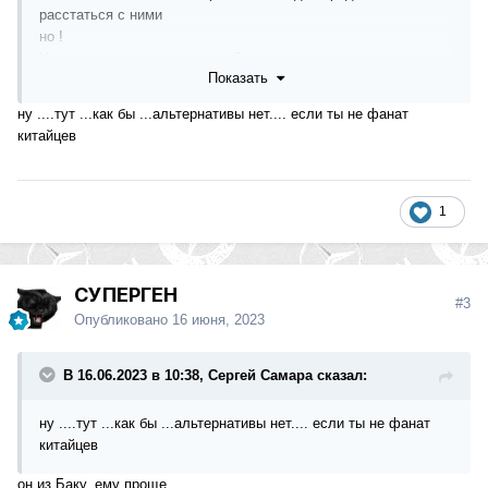
расстаться с ними
но !
На что их менять , что брать ?
Показать
чтоб и водить было хорошо и на деньгах не проиграть ?
ну ....тут ...как бы ...альтернативы нет.... если ты не фанат
китайцев
1
СУПЕРГЕН
#3
Опубликовано
16 июня, 2023
В 16.06.2023 в 10:38, Сергей Самара сказал:
ну ....тут ...как бы ...альтернативы нет.... если ты не фанат
китайцев
он из Баку, ему проще...