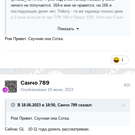
ничего не получается. 164-е мне не нравится, на 166 и
последующие денег нет, Тойоту - та же задница только цена
в 2 раза больше (я про ТЛК 100 и Прадо 120). Хотя вон Саня
взял себе 100-го после 163-го - кайфует!!! Вобщем всё как
Показать
всегда банально и зависит от наличия денег. Лично мне,
почему-то, 163-й не кажется устаревающим...Может я себя
Ром Привет. Скучная она Сотка.
обманываю, но....менять пока не вижу перспектив на что.
1
Санчо 789
#10
Опубликовано
18 июня, 2023
В 18.06.2023 в 18:50, Санчо 789 сказал:
Ром Привет. Скучная она Сотка.
Сейчас GL 10-11 года дизель рассматриваю.