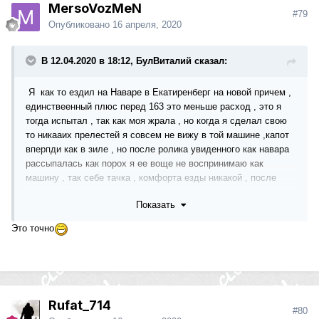
MersoVozMeN
#79
Опубликовано
16 апреля, 2020
В 12.04.2020 в 18:12, БулВиталий сказал:
Я как то ездил на Наваре в Екатиренберг на новой причем ,
единствеенный плюс перед 163 это меньше расход , это я
тогда испытал , так как моя жрала , но когда я сделал свою
то никааих прелестей я совсем не вижу в той машине ,капот
вперпди как в зиле , но после ролика увиденного как навара
рассыпалась как порох я ее воще не воспринимаю как
машину , так себе тачка , комфорта езды никакой , после
поездки болело все и ноги и спина , хртя на мыле поездки
Показать
еще дальше были , что касается поспать в ней так вообще не
вариант
Это точно
Rufat_714
#80