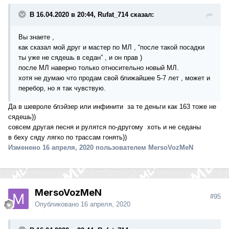
В 16.04.2020 в 20:44, Rufat_714 сказал:
Вы знаете ,
как сказал мой друг и мастер по МЛ , “после такой посадки
ты уже не сядешь в седан” , и он прав )
после МЛ наверно только относительно новый МЛ.
хотя не думаю что продам свой ближайшее 5-7 лет , может и
перебор, но я так чувствую.
Да в шевроле блэйзер или инфинити за те деньги как 163 тоже не
сядешь))
совсем другая песня и рулятся по-другому хоть и не седаны
в беху сяду лягко по трассам гонять))
Изменено
16 апреля, 2020
пользователем MersoVozMeN
MersoVozMeN
#95
Опубликовано
16 апреля, 2020