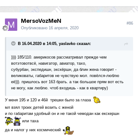
MersoVozMeN
#86
Опубликовано
16 апреля, 2020
В 16.04.2020 в 14:05, yaslavko сказал:
)))) 185/110. америкосов рассматривал прежде чем
вотэтовотвсё, навигатор, авиатор, тахо,
субурбан, экспедишн, экскёршн, да блин жена говорит -
великоваты, габаритов не чувствую мол. повёлся-люблю
её))). пришлось вот 163 брать. а так большое прям вот есть
не могу, как люблю. чтоб входишь - как в квартиру)
У меня 195 и 120 и 46й трешки было за глаза
мл взял троих детей возить с женой
и по габаритам удобный он и не такой чемодан как екскершн
или таха
да и налог у них космический