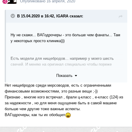
Опубликовано
16 апреля, 2020
В 15.04.2020 в 16:42, IGARA сказал:
Ну не скажи... ВАГодрочеры - это больше чем фанаты... Там
у некоторых просто клиника)))
Есть модели для нищебродов... например у моего шесть
свечей. И меняю на оригинал специально чтобы пореже
менять. Я экономный... или просто жмот))))
Показать
Нет нищебродов среди мерсоводов, есть с ограниченными
финансовыми возможностями, это разные вещи ;-))
Признаю , многие кого встречал , брали ц-класс , е-класс (124) из
за надежности , но для меня ощущение быть в самой машине
больше чем другие тоже важные аспекты.
ВАГодрочеры, как ты их обобщил