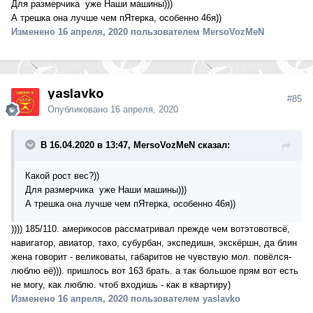
Для размерчика уже Наши машины)))
А трешка она лучше чем пЯтерка, особенно 46я))
Изменено
16 апреля, 2020
пользователем MersoVozMeN
yaslavko
#85
Опубликовано
16 апреля, 2020
В 16.04.2020 в 13:47, MersoVozMeN сказал:
Какой рост вес?))
Для размерчика уже Наши машины)))
А трешка она лучше чем пЯтерка, особенно 46я))
)))) 185/110. америкосов рассматривал прежде чем вотэтовотвсё,
навигатор, авиатор, тахо, субурбан, экспедишн, экскёршн, да блин
жена говорит - великоваты, габаритов не чувствую мол. повёлся-
люблю её))). пришлось вот 163 брать. а так большое прям вот есть
не могу, как люблю. чтоб входишь - как в квартиру)
Изменено
16 апреля, 2020
пользователем yaslavko