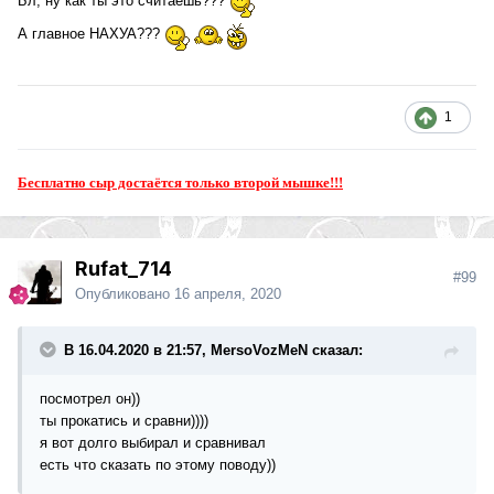
Бл, ну как ты это считаешь???
А главное НАХУА???
1
Бесплатно сыр достаётся только второй мышке!!!
Rufat_714
#99
Опубликовано
16 апреля, 2020
В 16.04.2020 в 21:57, MersoVozMeN сказал:
посмотрел он))
ты прокатись и сравни))))
я вот долго выбирал и сравнивал
есть что сказать по этому поводу))