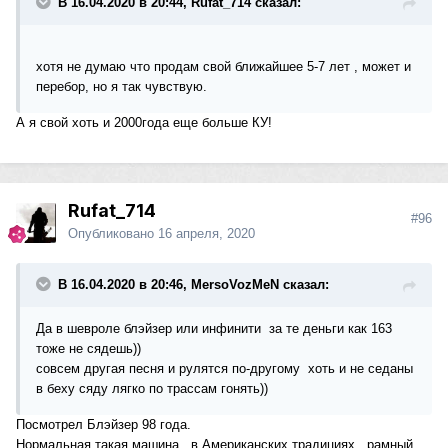
В 16.04.2020 в 20:44, Rufat_714 сказал:
хотя не думаю что продам свой ближайшее 5-7 лет , может и
перебор, но я так чувствую.
А я свой хоть и 2000года еще больше КУ!
Rufat_714
#96
Опубликовано
16 апреля, 2020
В 16.04.2020 в 20:46, MersoVozMeN сказал:
Да в шевроле блэйзер или инфинити за те деньги как 163
тоже не сядешь))
совсем другая песня и рулятся по-другому хоть и не седаны
в беху сяду лягко по трассам гонять))
Посмотрел Блэйзер 98 года.
Нормальная такая машина , в Американских традициях , рамный,