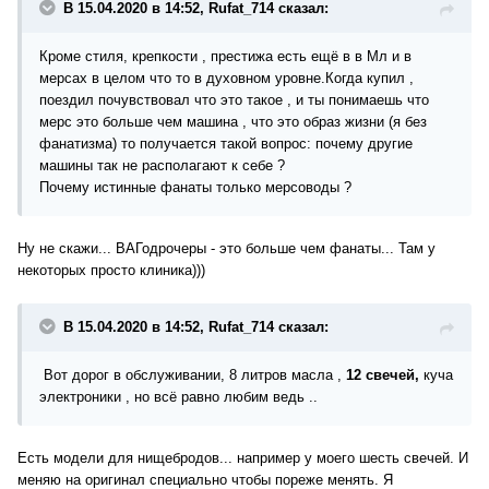
В 15.04.2020 в 14:52, Rufat_714 сказал:
Кроме стиля, крепкости , престижа есть ещё в в Мл и в
мерсах в целом что то в духовном уровне.Когда купил ,
поездил почувствовал что это такое , и ты понимаешь что
мерс это больше чем машина , что это образ жизни (я без
фанатизма) то получается такой вопрос: почему другие
машины так не располагают к себе ?
Почему истинные фанаты только мерсоводы ?
Ну не скажи... ВАГодрочеры - это больше чем фанаты... Там у
некоторых просто клиника)))
В 15.04.2020 в 14:52, Rufat_714 сказал:
Вот дорог в обслуживании, 8 литров масла ,
12 свечей,
куча
электроники , но всё равно любим ведь ..
Есть модели для нищебродов... например у моего шесть свечей. И
меняю на оригинал специально чтобы пореже менять. Я