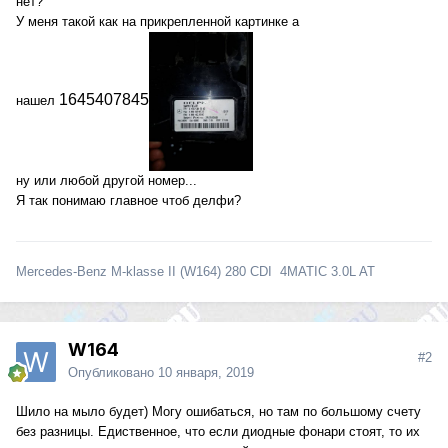
нет?
У меня такой как на прикрепленной картинке а
1645407845
нашел
ну или любой другой номер...
Я так понимаю главное чтоб делфи?
Mercedes-Benz M-klasse II (W164) 280 CDI 4MATIC 3.0L AT
W164
#2
Опубликовано
10 января, 2019
Шило на мыло будет) Могу ошибаться, но там по большому счету
без разницы. Едиственное, что если диодные фонари стоят, то их