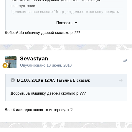
эксплуатации.
Целиком за все вместе 15 т.р., отдельно тоже могу продать
но подороже.
Показать
Спрашивайте, пишите, звоните ( тел. в профиле) - всем
отвечу.
Добрый.За обшивку дверей сколько р.???
Sevastyan
#6
Опубликовано
13 июня, 2018
В 13.06.2018 в 12:47, Татьяна Е сказал:
Добрый.За обшивку дверей сколько р.???
Все 4 или одна какая-то интересует ?