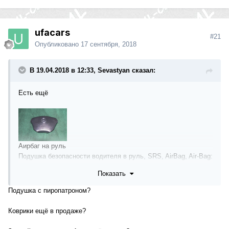
ufacars
#21
Опубликовано
17 сентября, 2018
В 19.04.2018 в 12:33, Sevastyan сказал:
Есть ещё
Аирбаг на руль
Подушка безопасности водителя в руль, SRS, AirBag, Air-Bag:
A1634600198, 1634600198, A 163 460 01 98. Цвет: черный
Показать
Подушка безопасности в
Подушка с пиропатроном?
рулевое колесо Mercedes
Коврики ещё в продаже?
Benz W163 M-KLASSE (ML)