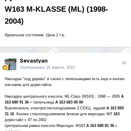
W163 M-KLASSE (ML) (1998-
2004)
Идеальное состояние. Цена 2 т.р.
Sevastyan
#3
Опубликовано
25 апреля, 2018
Накладки "под дерево" в салон с пепельницами есть ещё и кнопки
кое-какие для дорестайла.
Накладка центрального консоли; ML-Class (W163) ; 1998 — 2005
A
163 680 91 36
+ пепельница
A 163 683 00 00
Выключатель электростеклоподъемник 2-СЕКЦ. задний
A
163
820
31
10
Кнопки стеклоподъемников блоком для мерседес МЛ
163
дорестайл с 97 по 2002
Центральная рамка консоли Мерседес W163
A 163 680 81 36
с