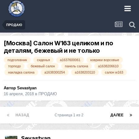
ПРОДАЮ
[Москва] Салон W163 целиком и по
деталям, бежевый и не только
подголовник
сиденья
a1637600061
коврики ворсовые
торпедо
бежевый салон
панель салона
a1638206610
накладка салона
a1638300254
a1638203110
салон w163
Автор
Sevastyan
16 апреля, 2018
в
ПРОДАЮ
НАЗАД
Страница 1 из 2
ДАЛЕЕ
Sevastyan