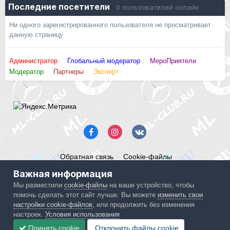
Последние посетители
0 пользователей онлайн
Ни одного зарегистрированного пользователя не просматривает
данную страницу
Администратор
Глобальный модератор
МероПриятели
Модератор
Партнеры
Эксперт
Обратная связь
Cookie-файлы
Mercedes ML-Club.ru
Важная информация
Powered by Invision Community
Мы разместили
cookie-файлы
на ваше устройство, чтобы
помочь сделать этот сайт лучше. Вы можете
изменить свои
IPS spam
blocked by CleanTalk.
настройки cookie-файлов
, или продолжить без изменения
настроек.
Условия использования
Принять cookie
Отклонить файлы сookie