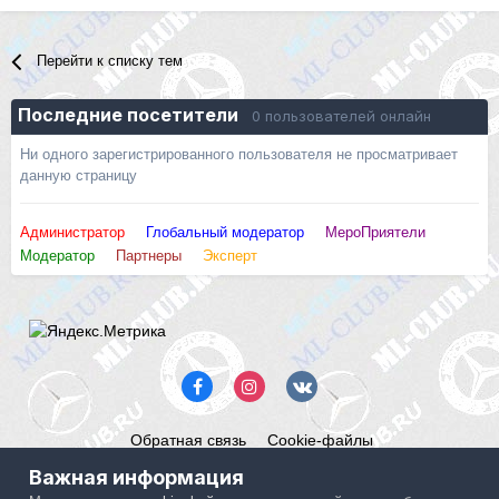
Перейти к списку тем
Последние посетители
0 пользователей онлайн
Ни одного зарегистрированного пользователя не просматривает
данную страницу
Администратор
Глобальный модератор
МероПриятели
Модератор
Партнеры
Эксперт
Обратная связь
Cookie-файлы
Mercedes ML-Club.ru
Важная информация
Powered by Invision Community