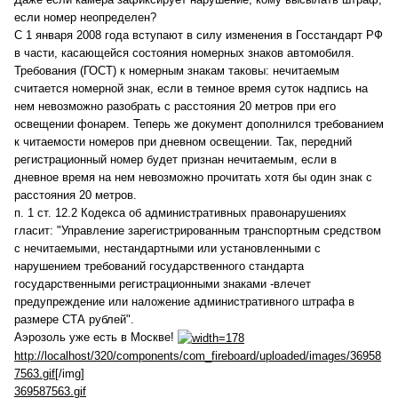
если номер неопределен?
С 1 января 2008 года вступают в силу изменения в Госстандарт РФ
в части, касающейся состояния номерных знаков автомобиля.
Требования (ГОСТ) к номерным знакам таковы: нечитаемым
считается номерной знак, если в темное время суток надпись на
нем невозможно разобрать с расстояния 20 метров при его
освещении фонарем. Теперь же документ дополнился требованием
к читаемости номеров при дневном освещении. Так, передний
регистрационный номер будет признан нечитаемым, если в
дневное время на нем невозможно прочитать хотя бы один знак с
расстояния 20 метров.
п. 1 ст. 12.2 Кодекса об административных правонарушениях
гласит: "Управление зарегистрированным транспортным средством
с нечитаемыми, нестандартными или установленными с
нарушением требований государственного стандарта
государственными регистрационными знаками -влечет
предупреждение или наложение административного штрафа в
размере СТА рублей".
Аэрозоль уже есть в Москве!
http://localhost/320/components/com_fireboard/uploaded/images/36958
7563.gif
[/img]
369587563.gif