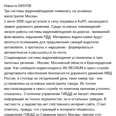
Новости 03/07/08
Три системы видеонаблюдения появились на основных
магистралях Москвы
1 июля 2008 года вступили в силу поправки в КоАП, касающиеся
правил дорожного движения. Среди основных нововведений -
начало работы системы видеонаблюдения на дорогах, призванной
фиксировать нарушения ПДД. Материалы видеосъемки будут
являться основанием для предъявления санкций водителю
автомобиля, а протоколы о нарушении - формироваться
автоматически и рассылаться по почте.
Стационарные системы видеонаблюдения установлены в трех
пилотных регионах - Москве, Московской области и Краснодарском
крае. Как сообщили корреспонденту ИА REGNUM в пресс-службе
департамента обеспечения безопасности дорожного движения МВД
России, в столице на сегодняшний день таких камер три - они
установлены на основных магистралях города. Их точное
местонахождение в пресс-службе по понятным причинам уточнять
отказались. Столичное управление ГИБДД не балует обилием
информации не только журналистов, но и остальных граждан. В
частности, у ведомства нет собственного интернет-сайта. Стоит
отметить, правда, что страницей в интернете обзавелось
управление ГИБДД по Северном округу Москвы, причем этот