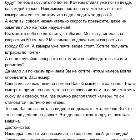
будут теперь высылать по почте. Камеры ставят уже почти везде,
на каждой трассе. Невозможно постоянно усмотреть есть ли
камера или ее нет, потому что надо следить за дорогой.
А если вы совсем незначительно скорость превысите, даже не
заметив? Это же тоже нарушение!
Вы можете себе представить, чтобы вся Москва двигалась со
скоростью 60 км. час? Максимально допустимая скорость по
городу 60 км. А камеры уже почти везде стоят. Хотите получать
штрафы по почте?
А если случайно повернете не там или не соблюдете знаки или
разметку?
Да мало ли по каким причинам Вы не хотите, чтобы камера могла
определить Ваш номер!
Специальные накладки на номера Вашей машины и аэрозоль. Если
смотреть прямо на номер, то он прекрасно читаем, а если смотреть
сбоку или сверху, там, где обычно располагают камеры, то он
становится частично нечитаем.
Теперь Вас не заснять на видео и не доказать, что именно Вы что-
то не так делали на дороге. Это делала какая-то другая похожая
машина.
Достоинства:
Накладка полностью прозрачная, но аэрозоль вообще не видна!
Даже если камера зафиксирует нарушение, кому высылать штраф,