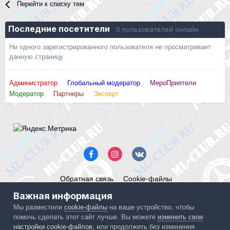
Перейти к списку тем
Последние посетители
0 пользователей онлайн
Ни одного зарегистрированного пользователя не просматривает
данную страницу
Администратор
Глобальный модератор
МероПриятели
Модератор
Партнеры
Эксперт
Обратная связь
Cookie-файлы
Mercedes ML-Club.ru
Важная информация
Powered by Invision Community
Мы разместили
cookie-файлы
на ваше устройство, чтобы
помочь сделать этот сайт лучше. Вы можете
изменить свои
IPS spam
blocked by CleanTalk.
настройки cookie-файлов
, или продолжить без изменения