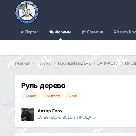
Портал
Форумы
События
Карта Клу
Главная
Форумы
Покупка/Продажа
ЗАПЧАСТИ
ПРО
Руль дерево
продам
поменяю
руль
Автор
Гмох
19 декабря, 2015
в
ПРОДАЮ