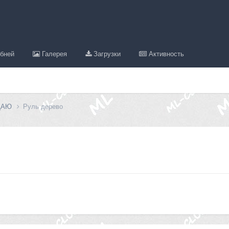
бней
Галерея
Загрузки
Активность
ДАЮ
Руль дерево