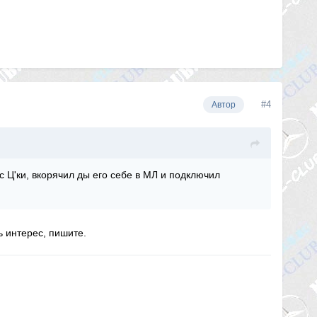
#4
Автор
с Ц'ки, вкорячил ды его себе в МЛ и подключил
ь интерес, пишите.