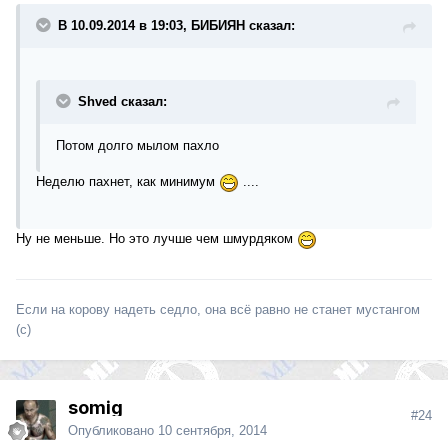
В 10.09.2014 в 19:03, БИБИЯН сказал:
Shved сказал:
Потом долго мылом пахло
Неделю пахнет, как минимум
....
Ну не меньше. Но это лучше чем шмурдяком
Если на корову надеть седло, она всё равно не станет мустангом
(с)
somig
#24
Опубликовано
10 сентября, 2014