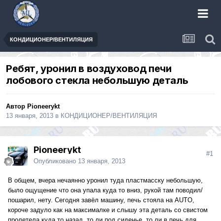
КОНДИЦИОНЕР/ВЕНТИЛЯЦИЯ
Ребят, уронил в воздуховод печи
лобового стекла небольшую деталь
Автор
Pioneerykt
13 января, 2013
в
КОНДИЦИОНЕР/ВЕНТИЛЯЦИЯ
Pioneerykt
#1
Опубликовано
13 января, 2013
В общем, вчера нечаянно уронил туда пластмасску небольшую,
было ощущение что она упала куда то вниз, рукой там поводил/
пошарил, нету. Сегодня завёл машину, печь стояла на AUTO,
короче задуло как на максималке и слышу эта деталь со свистом
пролетела куда то назад, то ли под сиденье, то ли в печь для