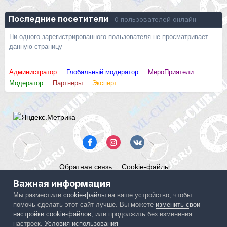
Последние посетители
0 пользователей онлайн
Ни одного зарегистрированного пользователя не просматривает
данную страницу
Администратор
Глобальный модератор
МероПриятели
Модератор
Партнеры
Эксперт
Обратная связь
Cookie-файлы
Mercedes ML-Club.ru
Важная информация
Powered by Invision Community
Мы разместили
cookie-файлы
на ваше устройство, чтобы
помочь сделать этот сайт лучше. Вы можете
изменить свои
IPS spam
blocked by CleanTalk.
настройки cookie-файлов
, или продолжить без изменения
настроек.
Условия использования