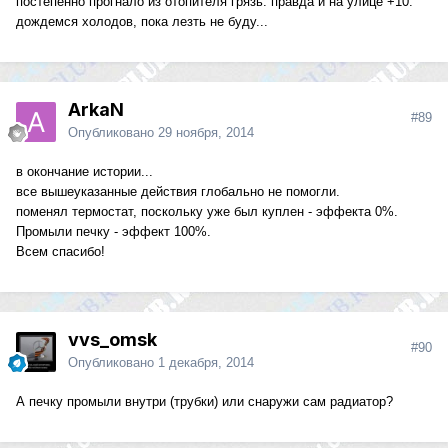
постепенно прогнало из отопителя грязь. правда и на улице +10.
дождемся холодов, пока лезть не буду...
ArkaN
#89
Опубликовано
29 ноября, 2014
в окончание истории...
все вышеуказанные действия глобально не помогли.
поменял термостат, поскольку уже был куплен - эффекта 0%.
Промыли печку - эффект 100%.
Всем спасибо!
vvs_omsk
#90
Опубликовано
1 декабря, 2014
А печку промыли внутри (трубки) или снаружи сам радиатор?