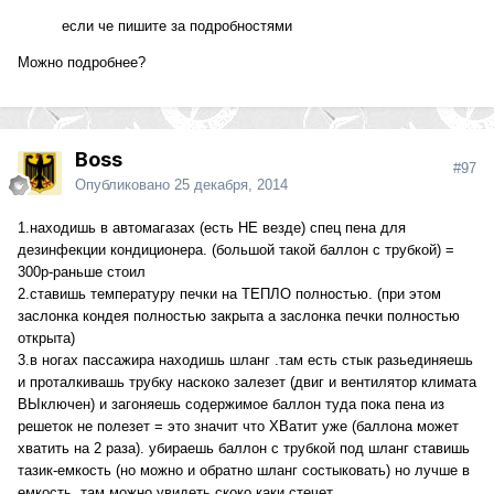
если че пишите за подробностями
Можно подробнее?
Boss
#97
Опубликовано
25 декабря, 2014
1.находишь в автомагазах (есть НЕ везде) спец пена для
дезинфекции кондиционера. (большой такой баллон с трубкой) =
300р-раньше стоил
2.ставишь температуру печки на ТЕПЛО полностью. (при этом
заслонка кондея полностью закрыта а заслонка печки полностью
открыта)
3.в ногах пассажира находишь шланг .там есть стык разьединяешь
и проталкивашь трубку наскоко залезет (двиг и вентилятор климата
ВЫключен) и загоняешь содержимое баллон туда пока пена из
решеток не полезет = это значит что ХВатит уже (баллона может
хватить на 2 раза). убираешь баллон с трубкой под шланг ставишь
тазик-емкость (но можно и обратно шланг состыковать) но лучше в
емкость. там можно увидеть скоко каки стечет.