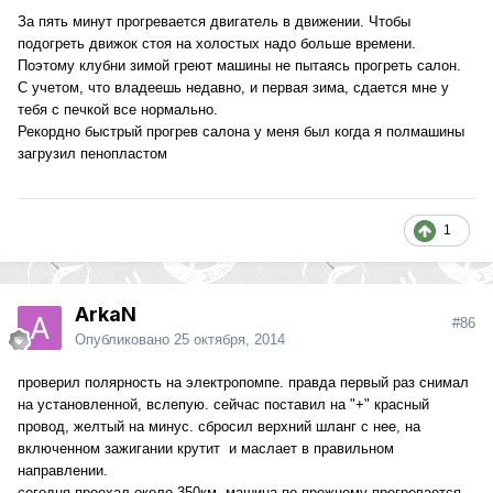
За пять минут прогревается двигатель в движении. Чтобы
подогреть движок стоя на холостых надо больше времени.
Поэтому клубни зимой греют машины не пытаясь прогреть салон.
С учетом, что владеешь недавно, и первая зима, сдается мне у
тебя с печкой все нормально.
Рекордно быстрый прогрев салона у меня был когда я полмашины
загрузил пенопластом
1
ArkaN
#86
Опубликовано
25 октября, 2014
проверил полярность на электропомпе. правда первый раз снимал
на установленной, вслепую. сейчас поставил на "+" красный
провод, желтый на минус. сбросил верхний шланг с нее, на
включенном зажигании крутит и маслает в правильном
направлении.
сегодня проехал около 350км, машина по прежнему прогревается