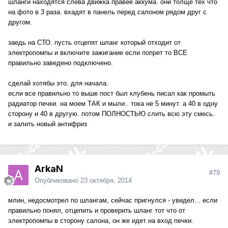
шланги находятся слева движка правее аккума. они толще тех что
на фото в 3 раза. вхадят в панель перед салоном рядом друг с
другом.
заедь на СТО. пусть отцепят шланг который отходит от
электропомпы и включите зажигание если попрет то ВСЕ
правильно заведено подключено.
сделай хотябы это. для начала.
если все правильно то выше пост был клубень писал как промыть
радиатор печки. на моем ТАК и мыли.. тока не 5 минут. а 40 в одну
сторону и 40 в другую. потом ПОЛНОСТЬЮ слить всю эту смесь.
и залить новый антифриз
ArkaN
#79
Опубликовано
23 октября, 2014
млин, недосмотрел по шлангам, сейчас пригнулся - увидел... если
правильно понял, отцепить и проверить шланг тот что от
электропомпы в сторону салона, он же идет на вход печки.