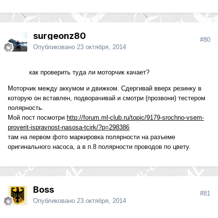
surgeonz80
#80
Опубликовано
23 октября, 2014
как проверить туда ли моторчик качает?
Моторчик между аккумом и движком. Сдергивай вверх резинку в
которую он вставлен, подворачивай и смотри (прозвони) тестером
полярность.
Мой пост посмотри
http://forum.ml-club.ru/topic/9179-srochno-vsem-
proverit-ispravnost-nasosa-tcirk/?p=298386
там на первом фото маркировка полярности на разъеме
оригинального насоса, а в п.8 полярности проводов по цвету.
Boss
#81
Опубликовано
23 октября, 2014