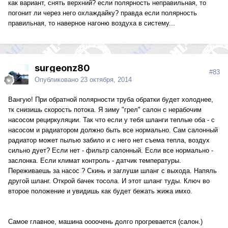
как вариант, снять верхний? если полярность неправильная, то
погонит ли через него охлаждайку? правда если полярность
правильная, то наверное нагоню воздуха в систему...
surgeonz80
#83
Опубликовано
23 октября, 2014
Вангую! При обратной полярности труба обратки будет холоднее,
тк снизишь скорость потока. Я зиму "грел" салон с нерабочим
насосом рециркуляции. Так что если у тебя шланги теплые оба - с
насосом и радиатором должно быть все нормально. Сам салонный
радиатор может пылью забило и с него нет съема тепла, воздух
сильно дует? Если нет - фильтр салонный. Если все нормально -
заслонка. Если климат контроль - датчик температуры.
Переживаешь за насос ? Скинь и заглуши шланг с выхода. Напяль
другой шланг. Открой бачек тосола. И этот шланг туды. Ключ во
второе положение и увидишь как будет бежать жижа имхо.
Самое главное, машина оооочень долго прогревается (салон.)