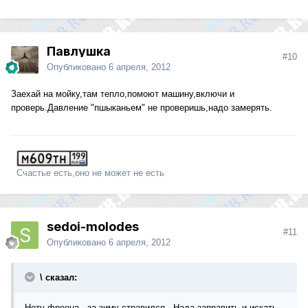
Павлушка
#10
Опубликовано
6 апреля, 2012
Заехай на мойку,там тепло,помоют машину,включи и
проверь.Давление "пшыканьем" не проверишь,надо замерять.
Счастье есть,оно не может не есть
sedoi-molodes
#11
Опубликовано
6 апреля, 2012
\ сказал:
Нету фреона...за зиму стравился...Нада заправить и искать