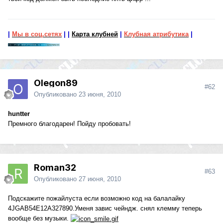
|
Мы в соц.сетях
|
|
Карта клубней
|
Клубная атрибутика
|
Olegon89
#62
Опубликовано
23 июня, 2010
huntter
Премного благодарен! Пойду пробовать!
Roman32
#63
Опубликовано
27 июня, 2010
Подскажите пожайлуста если возможно код на балалайку
4JGAB54E12A327890.Уменя завис чейндж. снял клемму теперь
вообще без музыки.