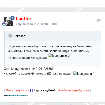
huntter
#64
Опубликовано
28 июня, 2010
\ сказал:
Подскажите пожайлуста если возможно код на балалайку
4JGAB54E12A327890.Уменя завис чейндж. снял клемму
теперь вообще без музыки.
Сер. № аудиосист. al421011226661
хз, какой-то короткий номер... (((( пока не нашел
|
Мы в соц.сетях
|
|
Карта клубней
|
Клубная атрибутика
|