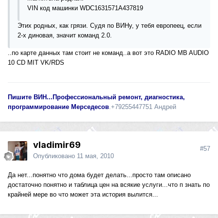
VIN код машинки WDC1631571A437819
Этих родных, как грязи. Судя по ВИНу, у тебя европеец, если
2-х диновая, значит команд 2.0.
..по карте данных там стоит не команд..а вот это RADIO MB AUDIO
10 CD MIT VK/RDS
Пишите ВИН...Професcиональный ремонт, диагностика,
программирование Мерседесов
.+79255447751 Андрей
vladimir69
#57
Опубликовано
11 мая, 2010
Да нет...понятно что дома будет делать...просто там описано
достаточно понятно и таблица цен на всякие услуги...что п знать по
крайней мере во что может эта история вылится...