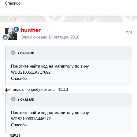
Cпасибо.
huntter
#74
Опубликовано
14 октября, 2010
\ сказал:
Помогите найти код на магнитолу по вину
WDB2100611A717692
Cпасибо.
фиг знает, попробуй этот ....41113
\ сказал:
Помогите найти код на магнитолу по вину
WDB2100631A446272
Cпасибо.
....64541