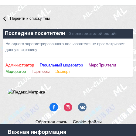
Перейти к списку тем
Последние посетители
0 пользователей онлайн
Ни одного зарегистрированного пользователя не просматривает
данную страницу
Администратор
Глобальный модератор
МероПриятели
Модератор
Партнеры
Эксперт
Обратная связь
Cookie-файлы
Mercedes ML-Club.ru
Важная информация
Powered by Invision Community