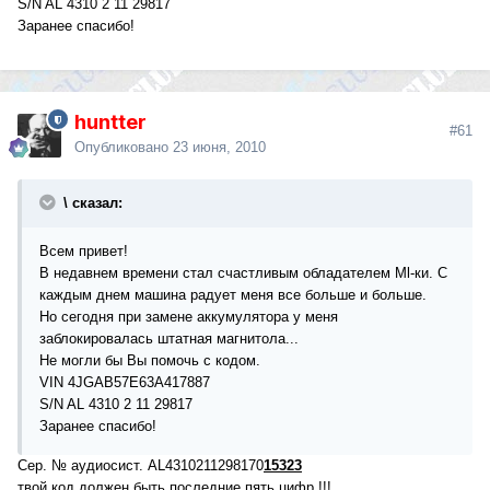
S/N AL 4310 2 11 29817
Заранее спасибо!
huntter
#61
Опубликовано
23 июня, 2010
\ сказал:
Всем привет!
В недавнем времени стал счастливым обладателем Ml-ки. С
каждым днем машина радует меня все больше и больше.
Но сегодня при замене аккумулятора у меня
заблокировалась штатная магнитола...
Не могли бы Вы помочь с кодом.
VIN 4JGAB57E63A417887
S/N AL 4310 2 11 29817
Заранее спасибо!
Сер. № аудиосист. AL4310211298170
15323
твой код должен быть последние пять цифр !!!