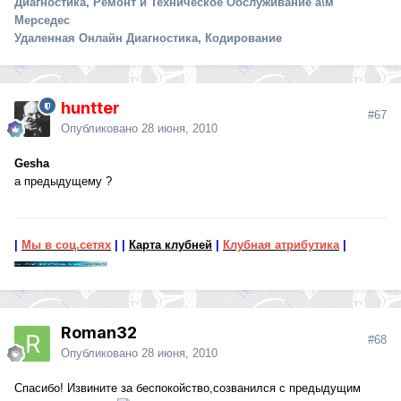
Диагностика, Ремонт и Техническое Обслуживание а\м
Мерседес
Удаленная Онлайн Диагностика, Кодирование
huntter
#67
Опубликовано
28 июня, 2010
Gesha
а предыдущему ?
|
Мы в соц.сетях
|
|
Карта клубней
|
Клубная атрибутика
|
Roman32
#68
Опубликовано
28 июня, 2010
Спасибо! Извините за беспокойство,созванился с предыдущим