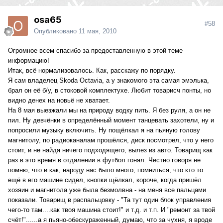
osa65
#58
Опубликовано
11 мая, 2010
Огромное всем спасибо за предоставленную в этой теме
информацию!
Итак, всё нормализовалось. Как, расскажу по порядку.
Я сам владелец Skoda Octavia, а у знакомого эта самая эмэлька,
брал он её б/у, в стоковой комплектухе. Любит товарисч понты, но
видно денех на новьё не хватает.
На 8 мая выезжали мы на природу водку пить. Я без руля, а он не
пил. Ну девчёнки в определённый момент танцевать захотели, ну и
попросили музыку включить. Ну пощёлкал я на пьяную голову
магнитолу, по радиоканалам прошёлся, диск посмотрел, что у него
стоит, и не найдя ничего подходящего, вылез из авто. Товарищ как
раз в это время в отдалении в футбол гонял. Честно говоря не
помню, что и как, народу нас было много, помниться, что кто то
ещё в его машине сидел, кнопки щёлкал, короче, когда пришёл
хозяин и магнитола уже была безмолвна - на меня все пальцами
показали. Товарищ в распальцовку - "Та тут один блок управления
чего-то там....как твоя машина стоит!" и т.д. и т.п. И "ремонт за твой
счёт!"......а я пьяно-обескураженный, думаю, что за чухня, я вроде