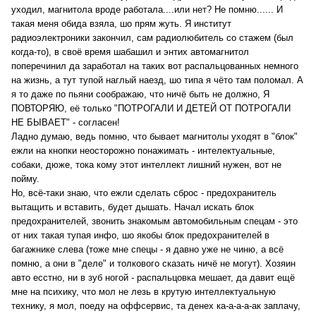
уходил, магнитола вроде работала....или нет? Не помню...... И
такая меня обида взяла, шо прям жуть. Я институт
радиоэлектроники закончил, сам радиолюбитель со стажем (был
когда-то), в своё время шабашил и энтих автомагнитол
поперечинил да заработал на таких вот распальцованных немного
на жизнь, а тут тупой наглый наезд, шо типа я чёто там поломал. А
я то даже по пьяни соображаю, что ничё быть не должно, Я
ПОВТОРЯЮ, её только "ПОТРОГАЛИ И ДЕТЕЙ ОТ ПОТРОГАЛИ
НЕ БЫВАЕТ" - согласен!
Ладно думаю, ведь помню, что бывает магнитолы уходят в "блок"
ежли на кнопки неосторожно понажимать - интелектуальные,
собаки, дюже, тока кому этот интеллект лишний нужен, вот не
пойму.
Но, всё-таки знаю, что ежли сделать сброс - предохранитель
вытащить и вставить, будет дышать. Начал искать блок
предохранителей, звонить знакомым автомобильным спецам - это
от них такая тупая инфо, шо якобы блок предохранителей в
багажнике слева (тоже мне спецы - я давно уже не чиню, а всё
помню, а они в "деле" и толкового сказать ничё не могут). Хозяин
авто есстно, ни в зуб ногой - распальцовка мешает, да давит ещё
мне на психику, что мол не лезь в крутую интеллектуальную
технику, я мол, поеду на оффсервис, та денех ка-а-а-а-ак заплачу,