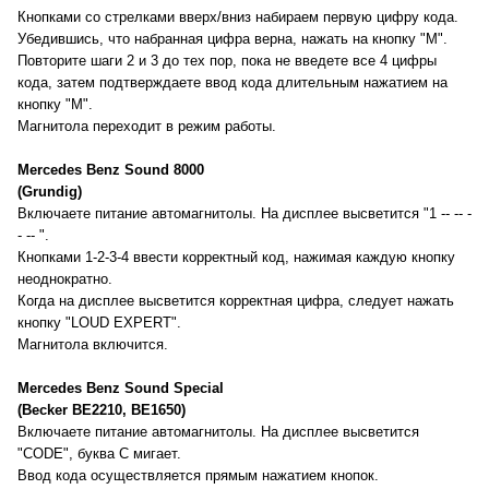
Кнопками со стрелками вверх/вниз набираем первую цифру кода.
Убедившись, что набранная цифра верна, нажать на кнопку "М".
Повторите шаги 2 и 3 до тех пор, пока не введете все 4 цифры
кода, затем подтверждаете ввод кода длительным нажатием на
кнопку "М".
Магнитола переходит в режим работы.
Mercedes Benz Sound 8000
(Grundig)
Включаете питание автомагнитолы. На дисплее высветится "1 -- -- -
- -- ".
Кнопками 1-2-3-4 ввести корректный код, нажимая каждую кнопку
неоднократно.
Когда на дисплее высветится корректная цифра, следует нажать
кнопку "LOUD EXPERT".
Магнитола включится.
Mercedes Benz Sound Special
(Becker BE2210, BE1650)
Включаете питание автомагнитолы. На дисплее высветится
"CODE", буква C мигает.
Ввод кода осуществляется прямым нажатием кнопок.