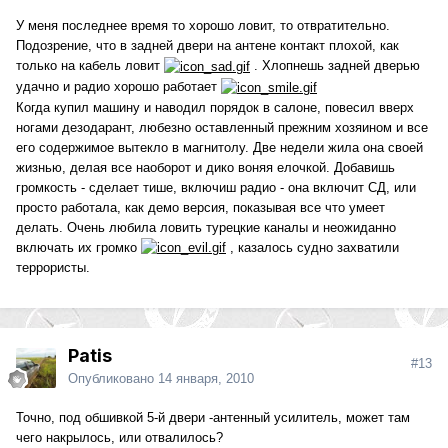
У меня последнее время то хорошо ловит, то отвратительно.
Подозрение, что в задней двери на антене контакт плохой, как
только на кабель ловит
. Хлопнешь задней дверью
удачно и радио хорошо работает
Когда купил машину и наводил порядок в салоне, повесил вверх
ногами дезодарант, любезно оставленный прежним хозяином и все
его содержимое вытекло в магнитолу. Две недели жила она своей
жизнью, делая все наоборот и дико воняя елочкой. Добавишь
громкость - сделает тише, включиш радио - она включит СД, или
просто работала, как демо версия, показывая все что умеет
делать. Очень любила ловить турецкие каналы и неожиданно
включать их громко
, казалось судно захватили
террористы.
Patis
#13
Опубликовано
14 января, 2010
Точно, под обшивкой 5-й двери -антенный усилитель, может там
чего накрылось, или отвалилось?