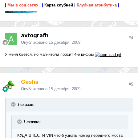
|
Мы в соц.сетях
|
|
Карта клубней
|
Клубная атрибутика
|
avtografh
#4
Опубликовано
15 декабря, 2009
У меня бьется, но магнитола просит 4-е цифры
Gesha
#5
Опубликовано
15 декабря, 2009
\ сказал:
\ сказал:
КУДА ВНЕСТИ VIN что-б узнать номер переднего моста