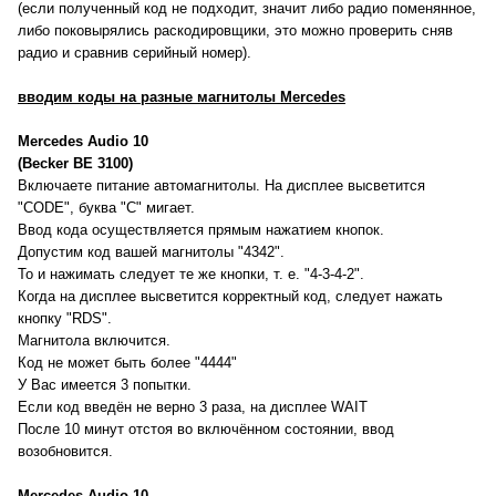
(если полученный код не подходит, значит либо радио поменянное,
либо поковырялись раскодировщики, это можно проверить сняв
радио и сравнив серийный номер).
вводим коды на разные магнитолы Mercedes
Mercedes Audio 10
(Becker BE 3100)
Включаете питание автомагнитолы. На дисплее высветится
"CODE", буква "C" мигает.
Ввод кода осуществляется прямым нажатием кнопок.
Допустим код вашей магнитолы "4342".
То и нажимать следует те же кнопки, т. е. "4-3-4-2".
Когда на дисплее высветится корректный код, следует нажать
кнопку "RDS".
Магнитола включится.
Код не может быть более "4444"
У Вас имеется 3 попытки.
Если код введён не верно 3 раза, на дисплее WAIT
После 10 минут отстоя во включённом состоянии, ввод
возобновится.
Mercedes Audio 10