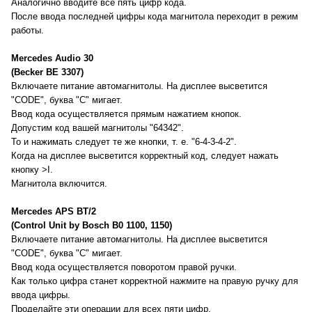
Аналогично вводите все пять цифр кода.
После ввода последней цифры кода магнитола переходит в режим
работы.
Mercedes Audio 30
(Becker BE 3307)
Включаете питание автомагнитолы. На дисплее высветится
"CODE", буква "C" мигает.
Ввод кода осуществляется прямым нажатием кнопок.
Допустим код вашей магнитолы "64342".
То и нажимать следует те же кнопки, т. е. "6-4-3-4-2".
Когда на дисплее высветится корректный код, следует нажать
кнопку >I.
Магнитола включится.
Mercedes APS BT/2
(Control Unit by Bosch B0 1100, 1150)
Включаете питание автомагнитолы. На дисплее высветится
"CODE", буква "C" мигает.
Ввод кода осуществляется поворотом правой ручки.
Как только цифра станет корректной нажмите на правую ручку для
ввода цифры.
Проделайте эти операции для всех пяти цифр.