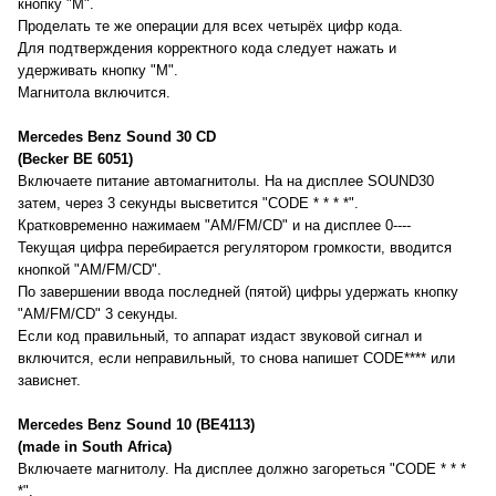
кнопку "М".
Проделать те же операции для всех четырёх цифр кода.
Для подтверждения корректного кода следует нажать и
удерживать кнопку "М".
Магнитола включится.
Mercedes Benz Sound 30 CD
(Becker BE 6051)
Включаете питание автомагнитолы. На на дисплее SOUND30
затем, через 3 секунды высветится "CODE * * * *".
Кратковременно нажимаем "AM/FM/CD" и на дисплее 0----
Текущая цифра перебирается регулятором громкости, вводится
кнопкой "AM/FM/CD".
По завершении ввода последней (пятой) цифры удержать кнопку
"AM/FM/CD" 3 секунды.
Если код правильный, то аппарат издаст звуковой сигнал и
включится, если неправильный, то снова напишет CODE**** или
зависнет.
Mercedes Benz Sound 10 (BE4113)
(made in South Africa)
Включаете магнитолу. На дисплее должно загореться "CODE * * *
*".