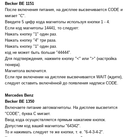
Becker BE 1151
После включения питания, на дисплее высвечивается CODE и
мигает "C".
Введите 5 цифр кода магнитолы используя кнопки 1 - 4.
Если код магнитолы 14441, то следует:
Нажать кнопку "1" один раз.
Нажать кнопку "4" три раза.
Нажать кнопку "1" один раз.
код не может быть больше "44444".
Для подтверждения, нажмите кнопку "<" или ">" (настройка
тюнера).
Магнитола включится.
Если при включении на дисплее высвечивается WAIT (ждите),
следует оставить включённой до появления надписи CODE.
Mercedes Benz
Becker BE 1350
Включаете питание автомагнитолы. На дисплее высветится
"CODE", буква C мигает.
Ввод кода осуществляется прямым нажатием кнопок.
Допустим код вашей магнитолы "64342".
То и нажимать следует те же кнопки, т. е. "6-4-3-4-2".