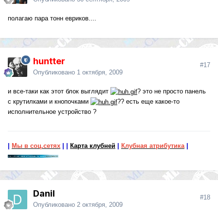
полагаю пара тонн евриков....
huntter
#17
Опубликовано
1 октября, 2009
и все-таки как этот блок выглядит
? это не просто панель
с крутилками и кнопочками
?? есть еще какое-то
исполнительное устройство ?
|
Мы в соц.сетях
|
|
Карта клубней
|
Клубная атрибутика
|
Danil
#18
Опубликовано
2 октября, 2009