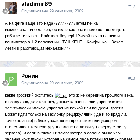
vladimir69
#12
Опубликовано
29 сентября, 2009
А на фига ваще это нада????????? Летом печка
выключена...иногда кондер включаю раз в неделю...поглядеть -
работает иль нет...Работает !!супер!!! Зимой печка на всю,и
вентилятор в 1-2 положении - ТАШКЕНТ... Кайфушка... Зачем
лезти в работающий механизм???
Ронин
#13
Опубликовано
29 сентября, 2009
какие тросики? окститесь
это ж не середина прошлого века.
в воздуховодах стоят воздушные клапаны. они управляются
электрически блоком управления печкой или кондеем. тросик
может идти только на заслонку рециркуляции ( да и то вряд ли,
точно не знаю) в блок управления простым кондиционером
отслеживает температуру в салоне по датчику ( сверху стоит у
зеркала). и если включен и температура в салоне выше чем
заданая крутилкой ( которая на самом деле потенциомер) - подает