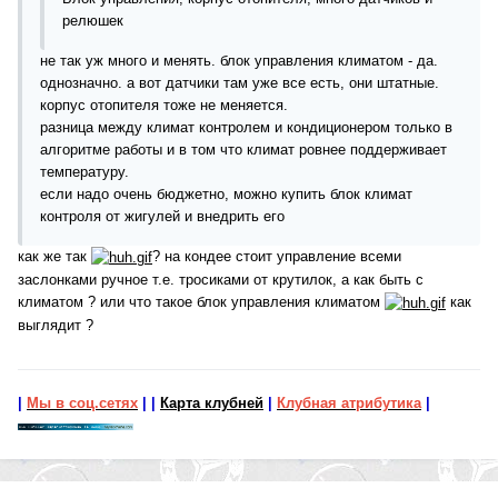
релюшек
не так уж много и менять. блок управления климатом - да.
однозначно. а вот датчики там уже все есть, они штатные.
корпус отопителя тоже не меняется.
разница между климат контролем и кондиционером только в
алгоритме работы и в том что климат ровнее поддерживает
температуру.
если надо очень бюджетно, можно купить блок климат
контроля от жигулей и внедрить его
как же так
? на кондее стоит управление всеми
заслонками ручное т.е. тросиками от крутилок, а как быть с
климатом ? или что такое блок управления климатом
как
выглядит ?
|
Мы в соц.сетях
|
|
Карта клубней
|
Клубная атрибутика
|