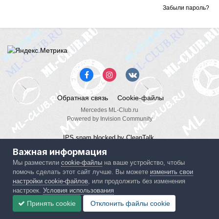
Забыли пароль?
Обратная связь
Cookie-файлы
Mercedes ML-Club.ru
Powered by Invision Community
IPS spam
blocked by CleanTalk.
Важная информация
Мы разместили
cookie-файлы
на ваше устройство, чтобы
помочь сделать этот сайт лучше. Вы можете
изменить свои
настройки cookie-файлов
, или продолжить без изменения
настроек.
Условия использования
Принять cookie
Отклонить файлы сookie