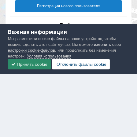
Регистрация нового пользователя
Войти
Важная информация
Уже есть аккаунт? Войти в систему.
Мы разместили
cookie-файлы
на ваше устройство, чтобы
помочь сделать этот сайт лучше. Вы можете
изменить свои
Войти
настройки cookie-файлов
, или продолжить без изменения
настроек.
Условия использования
Принять cookie
Отклонить файлы сookie
Обратная связь
Cookie-файлы
Mercedes ML-Club.ru
Powered by Invision Community
IPS spam
blocked by CleanTalk.