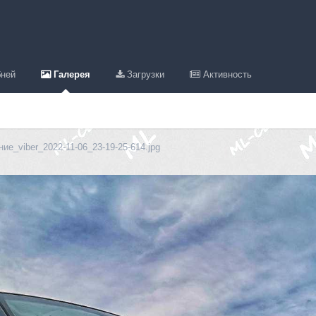
ней
Галерея
Загрузки
Активность
ие_viber_2022-11-06_23-19-25-614.jpg