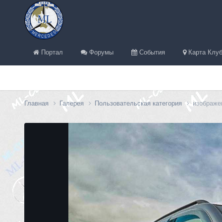
Портал
Форумы
События
Карта Клуб
Главная
Галерея
Пользовательская категория
изображен