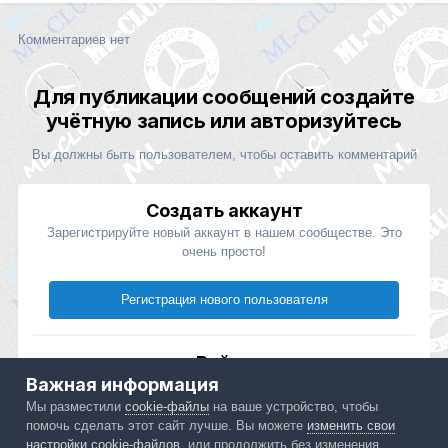
Комментариев нет
Для публикации сообщений создайте
учётную запись или авторизуйтесь
Вы должны быть пользователем, чтобы оставить комментарий
Создать аккаунт
Зарегистрируйте новый аккаунт в нашем сообществе. Это
очень просто!
Регистрация нового пользователя
Войти
Важная информация
Уже есть аккаунт? Войти в систему.
Мы разместили
cookie-файлы
на ваше устройство, чтобы
помочь сделать этот сайт лучше. Вы можете
изменить свои
Войти
настройки cookie-файлов
, или продолжить без изменения