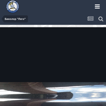
Биколор "Лего"