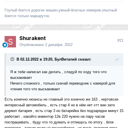
Глупый боится дорогих машин,умный-блатных номеров,опытный
боится только маршруток.
Shurakent
#21
Опубликовано
2 декабря, 2022
В 02.12.2022 в 19:20, БулВиталий сказал:
Я ж тебе написал как делать , следуй по ходу того что
выскакивает
Ничего сложного , только скачай переводчик с камерой для
чтения того что выскакивает
Есть конечно нюансы но главный это конечно же 163 , чертовски
интересный автомобиль , есть стар 4 но в нём нет хтт вин зато
держит батарея , есть стар 3 но батарейка без подзарядки минут 15
работает , какойто инвентор 12в 220 нужно на пару часов
поспрашивать , буду что то думать и отпишусь по итогу , блок
перепаял , датчик руля не понадобился , но пусть полежит пока ,