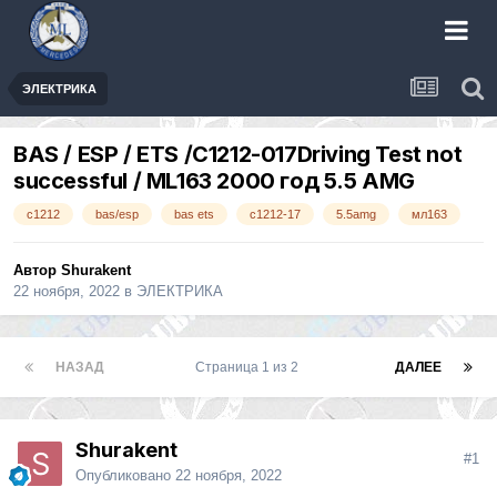
ЭЛЕКТРИКА
BAS / ESP / ETS /C1212-017Driving Test not
successful / ML163 2000 год 5.5 AMG
с1212
bas/esp
bas ets
с1212-17
5.5amg
мл163
Автор
Shurakent
22 ноября, 2022
в
ЭЛЕКТРИКА
НАЗАД
Страница 1 из 2
ДАЛЕЕ
Shurakent
#1
Опубликовано
22 ноября, 2022