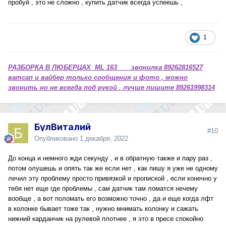
пробуй , это не сложно , купить датчик всегда успеешь ,
1
РАЗБОРКА В ЛЮБЕРЦАХ ML 163 звонилка 89262816527
ватсап и вайбер только сообщения и фото , можно
звонить но не всегда под рукой , лучше пишите 89261998314
БулВиталий
#10
Опубликовано
1 декабря, 2022
До конца и немного жди секунду , и в обратную также и пару раз ,
потом олушешь и опять так же если нет , как пишу я уже не одному
лечил эту проблему просто привязкой и пропиской , если конечно у
тебя нет еще где проблемы , сам датчик там ломатся нечему
вообще , а вот поломать его возможно точно , да и еще когда лфт
в колонке бывает тоже так , нужно мнимать колонку и сажать
нижний карданчик на рулевой плотнее , я это в пресе спокойно