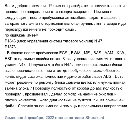
Всем доброго времени . Решил вот разобратся и получить совет и
правильное направление от знающих камрадов . Причина в
следующем , после пробуксовки автомобиль падает в аварию ,
загораются лампы по тормозной включая ручник , кпп в авари и до
перезагрузки ничего не проходит само .
по ошибкам имеем
Р1846 (блок управления систем тягового усилия) N 47
P1876
В блоках после пробуксовки EGS , EWM , ME , BAS , AAM , KIW ,
ESP актуальные ошибки по кан блока управления систем тягового
усилия N47 . Получаем что блок N47 ложит все остальные блоки
выше перечисленные .при этом до пробуксовки числа оборотов
колёс видит система полностью и даже отрабатывает ABS . Есть
может решение по ремонту блока .замена щёток или нужна полная
замена блока ? Проводку полностью от короба до абс полностью
проверял , прозванивал , делал осмотр на наличие окислов и
плохих контактов . Фото диагностики не гузится .пишет привышен
файл . Спасибо за понимание и помощь в правильном направлении
.
Изменено
2 декабря, 2022
пользователем Shurakent