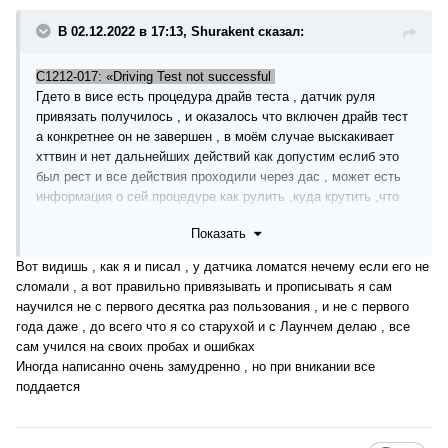
В 02.12.2022 в 17:13, Shurakent сказал:
C1212-017: «Driving Test not successful
Гдето в висе есть процедура драйв теста , датчик руля
привязать получилось , и оказалось что включен драйв тест
а конкретнее он не завершен , в моём случае выскакивает
хттвин и нет дальнейших действий как допустим еслиб это
был рест и все действия проходили через дас , может есть
информация о сей процедуре как рулить ,куда крутить ,что
нажимать чтоб завершить ???
Показать
Вот видишь , как я и писал , у датчика ломатся нечему если его не
сломали , а вот правильно привязывать и прописывать я сам
научился не с первого десятка раз пользования , и не с первого
года даже , до всего что я со старухой и с Лаунчем делаю , все
сам учился на своих пробах и ошибках
Иногда написанно очень замудренно , но при вникании все
поддается