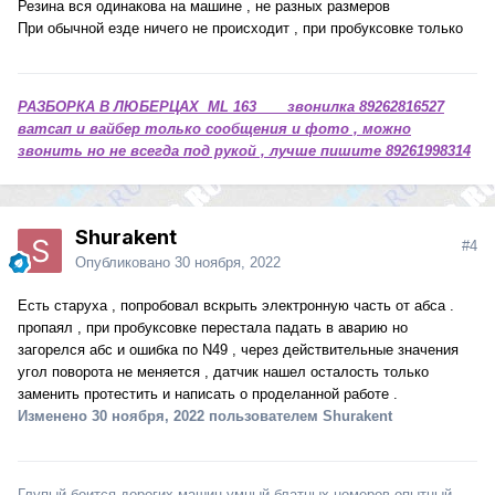
Резина вся одинакова на машине , не разных размеров
При обычной езде ничего не происходит , при пробуксовке только
РАЗБОРКА В ЛЮБЕРЦАХ ML 163 звонилка 89262816527
ватсап и вайбер только сообщения и фото , можно
звонить но не всегда под рукой , лучше пишите 89261998314
Shurakent
#4
Опубликовано
30 ноября, 2022
Есть старуха , попробовал вскрыть электронную часть от абса .
пропаял , при пробуксовке перестала падать в аварию но
загорелся абс и ошибка по N49 , через действительные значения
угол поворота не меняется , датчик нашел осталость только
заменить протестить и написать о проделанной работе .
Изменено
30 ноября, 2022
пользователем Shurakent
Глупый боится дорогих машин,умный-блатных номеров,опытный