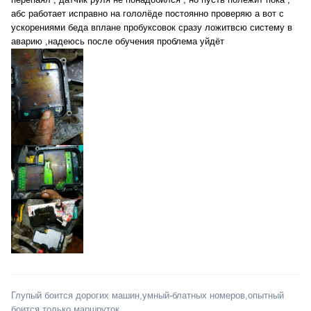
абс работает исправно на гололёде постоянно проверяю а вот с
ускорениями беда вплане пробуксовок сразу ложитвсю систему в
аварию ,надеюсь после обучения проблема уйдёт
Глупый боится дорогих машин,умный-блатных номеров,опытный
боится только маршруток.