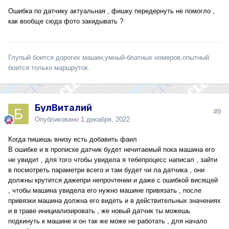
Ошибка по датчику актуальная , фишку передернуть не помогло ,
как вообще сюда фото закидывать ?
Глупый боится дорогих машин,умный-блатных номеров,опытный
боится только маршруток.
БулВиталий
#9
Опубликовано
1 декабря, 2022
Когда пишешь внизу есть добавить фаил
В ошибке и в прописке датчик будет нечитаемый пока машина его
не увидит , для того чтобы увидела я тебепроцесс написал , зайти
в посмотреть параметри всего и там будет чи ла датчика , они
должны крутится дажепри непрочтении и даже с ошибкой висящей
, чтобы машина увидела его нужно машине привязать , после
привязки машина должна его видеть и в действительных значениях
и в граве инициализировать , же новый датчик ты можешь
подкинуть к машине и он так же може не работать , для начало