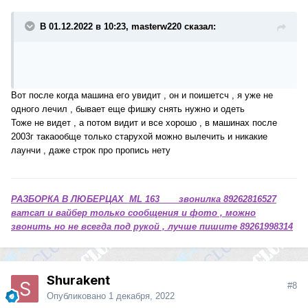
В 01.12.2022 в 10:23, masterw220 сказал:
Вот после когда машина его увидит , он и поишетсч , я уже не
одного лечил , бывает еще фишку снять нужно и одеть
Тоже не видет , а потом видит и все хорошо , в машинах после
2003г такаообще только старухой можно вылечить и никакие
лаунчи , даже строк про пропись нету
РАЗБОРКА В ЛЮБЕРЦАХ ML 163 звонилка 89262816527
ватсап и вайбер только сообщения и фото , можно
звонить но не всегда под рукой , лучше пишите 89261998314
Shurakent
#8
Опубликовано
1 декабря, 2022