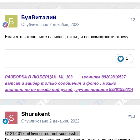
БулВиталий
#12
Опубликовано
2 декабря, 2022
Если что ватсап ниже написан , пиши , я по возможности отвечу
1
РАЗБОРКА В ЛЮБЕРЦАХ ML 163 звонилка 89262816527
ватсап и вайбер только сообщения и фото , можно
звонить но не всегда под рукой , лучше пишите 89261998314
Shurakent
#13
Опубликовано
2 декабря, 2022
C1212-017: «Driving Test not successful
Гдето в висе есть процедура драйв теста , датчик руля привязать