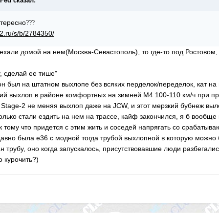
cFed сказал:
нтересно
?
?
?
e2.ru/s/b/2784350/
ехали домой на нем(Москва-Севастополь), то где-то под Ростовом,
у, сделай ее тише"
н был на штатном выхлопе без всяких перделок/переделок, кат на 
й выхлоп в районе комфортных на зимней М4 100-110 км/ч при пр
 Stage-2 не меняя выхлоп даже на JCW, и этот мерзкий бубнеж выл
 только стали ездить на нем на трассе, кайф закончился, я б вообщ
 к тому что придется с этим жить и соседей напрягать со срабаты
авно была е36 с модной тогда трубой выхлопной в которую можно бы
н трубу, оно когда запускалось, присутствовавшие люди разбегались
о курочить?)