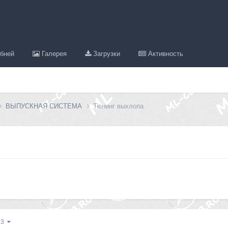
бней
Галерея
Загрузки
Активность
ВЫПУСКНАЯ СИСТЕМА
Тюнинг выхлопа
з 3