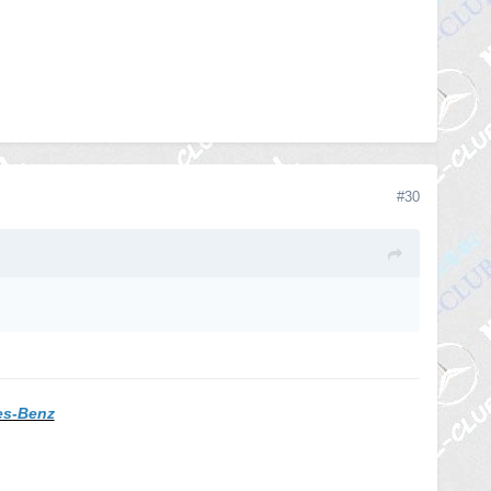
#30
es-Benz