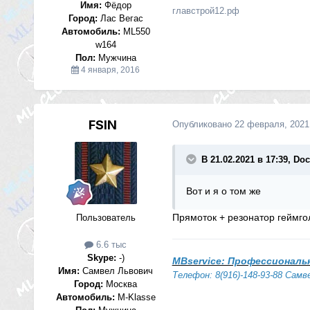
Имя:
Фёдор
главстрой12.рф
Город:
Лас Вегас
Автомобиль:
ML550
w164
Пол:
Мужчина
4 января, 2016
FSIN
Опубликовано
22 февраля, 2021
В 21.02.2021 в 17:39, Do
Вот и я о том же
Прямоток + резонатор геймг
Пользователь
6.6 тыс
Skype:
-)
MBservice: Профессиональ
Имя:
Самвел Львович
Телефон: 8(916)-148-93-88 Самв
Город:
Москва
Автомобиль:
M-Klasse