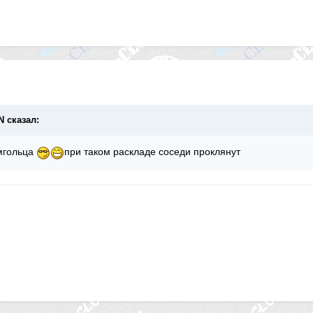
N сказал:
мгольца
при таком раскладе соседи проклянут