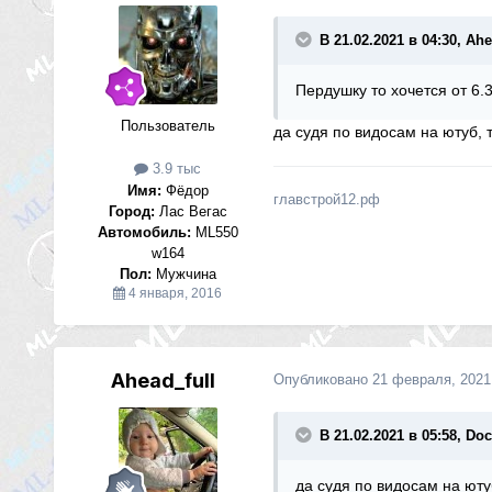
В 21.02.2021 в 04:30, Ahe
Пердушку то хочется от 6.3
Пользователь
да судя по видосам на ютуб, 
3.9 тыс
Имя:
Фёдор
главстрой12.рф
Город:
Лас Вегас
Автомобиль:
ML550
w164
Пол:
Мужчина
4 января, 2016
Ahead_full
Опубликовано
21 февраля, 2021
В 21.02.2021 в 05:58, Do
да судя по видосам на юту