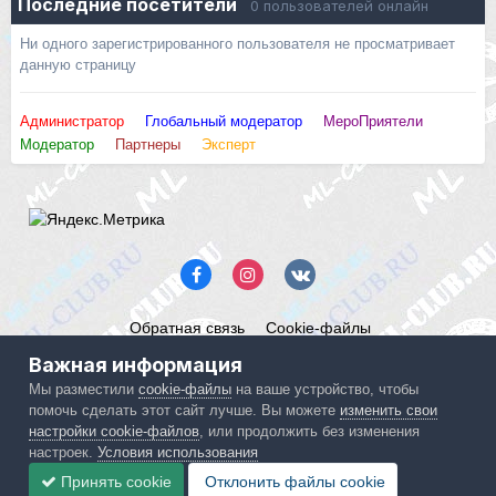
Последние посетители
0 пользователей онлайн
Ни одного зарегистрированного пользователя не просматривает
данную страницу
Администратор
Глобальный модератор
МероПриятели
Модератор
Партнеры
Эксперт
Обратная связь
Cookie-файлы
Mercedes ML-Club.ru
Важная информация
Powered by Invision Community
Мы разместили
cookie-файлы
на ваше устройство, чтобы
помочь сделать этот сайт лучше. Вы можете
изменить свои
IPS spam
blocked by CleanTalk.
настройки cookie-файлов
, или продолжить без изменения
настроек.
Условия использования
Принять cookie
Отклонить файлы сookie