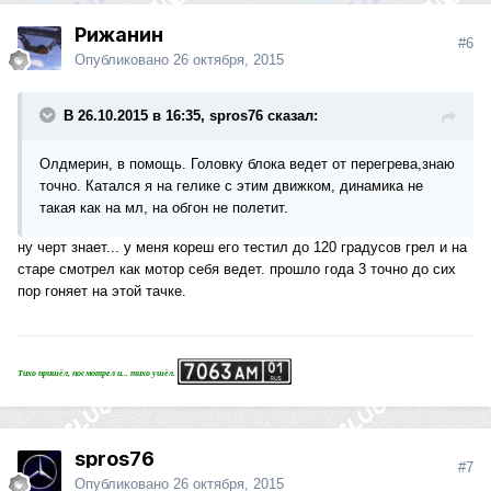
Рижанин
#6
Опубликовано
26 октября, 2015
В 26.10.2015 в 16:35, spros76 сказал:
Олдмерин, в помощь. Головку блока ведет от перегрева,знаю
точно. Катался я на гелике с этим движком, динамика не
такая как на мл, на обгон не полетит.
ну черт знает... у меня кореш его тестил до 120 градусов грел и на
старе смотрел как мотор себя ведет. прошло года 3 точно до сих
пор гоняет на этой тачке.
Тихо пришёл, посмотрел и... тихо ушёл.
spros76
#7
Опубликовано
26 октября, 2015