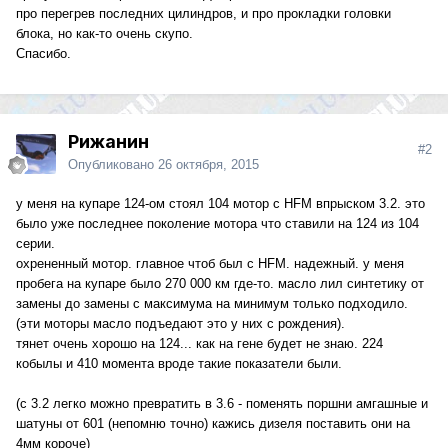
про перегрев последних цилиндров, и про прокладки головки
блока, но как-то очень скупо.
Спасибо.
Рижанин
#2
Опубликовано
26 октября, 2015
у меня на купаре 124-ом стоял 104 мотор с HFM впрыском 3.2. это
было уже последнее поколение мотора что ставили на 124 из 104
серии.
охрененный мотор. главное чтоб был с HFM. надежный. у меня
пробега на купаре было 270 000 км где-то. масло лил синтетику от
замены до замены с максимума на минимум только подходило.
(эти моторы масло подъедают это у них с рождения).
тянет очень хорошо на 124... как на гене будет не знаю. 224
кобылы и 410 момента вроде такие показатели были.
(с 3.2 легко можно превратить в 3.6 - поменять поршни амгашные и
шатуны от 601 (непомню точно) кажись дизеля поставить они на
4мм короче)