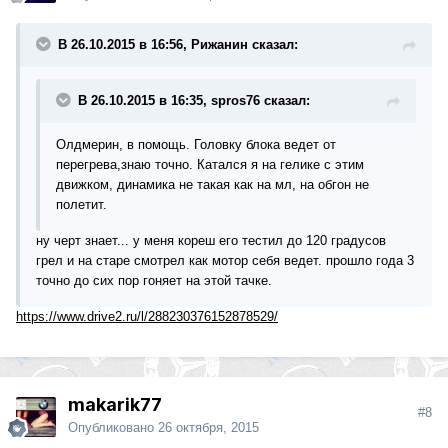
В 26.10.2015 в 16:56, Рижанин сказал:
В 26.10.2015 в 16:35, spros76 сказал:
Олдмерин, в помощь. Головку блока ведет от
перегрева,знаю точно. Катался я на гелике с этим
движком, динамика не такая как на мл, на обгон не
полетит.
ну черт знает... у меня кореш его тестил до 120 градусов
грел и на старе смотрел как мотор себя ведет. прошло года 3
точно до сих пор гоняет на этой тачке.
https://www.drive2.ru/l/288230376152878529/
makarik77
#8
Опубликовано
26 октября, 2015