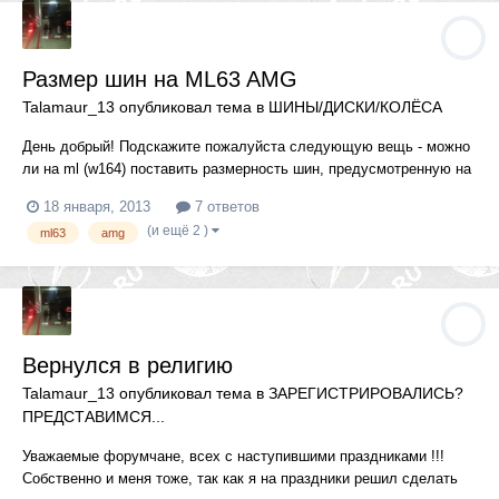
Размер шин на ML63 AMG
Talamaur_13
опубликовал тема в
ШИНЫ/ДИСКИ/КОЛЁСА
День добрый! Подскажите пожалуйста следующую вещь - можно
ли на ml (w164) поставить размерность шин, предусмотренную на
GL. База у них одна ведь ?! Хочу на оригинальные 21 диски
18 января, 2013
7 ответов
воткнуть не 295/35, а более практичные 295/40
(и ещё 2 )
ml63
amg
Вернулся в религию
Talamaur_13
опубликовал тема в
ЗАРЕГИСТРИРОВАЛИСЬ?
ПРЕДСТАВИМСЯ...
Уважаемые форумчане, всех с наступившими праздниками !!!
Собственно и меня тоже, так как я на праздники решил сделать