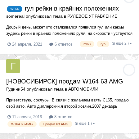
гул рейки в крайних положениях
w164
somereal
опубликовал тема в
РУЛЕВОЕ УПРАВЛЕНИЕ
Добрый день, может кто сталкивался появился гул или какбы
зудёжь рейки в крайних положениях руля, на скорости чуствуется
какая-то лёгкая нестабильность временами и таже самая
(и ещё 2 )
24 апреля, 2021
6 ответов
ml63
гур
зудёжка, на сервисе сказали что это какие-то клапана
открываются и мол это нормально, но раньше ж такого не было,...
[НОВОСИБИРСК] продам W164 63 AMG
Гудини54
опубликовал тема в
АВТОМОБИЛИ
Приветствую, соклубы. В связи с желанием взять CL65, продаю
свой авто. Авто диллерский,я второй хозяин,2007 декабрь
выпущена, куплена у диллера в 2008, птс 2008 года. состояние -
11 апреля, 2016
8 ответов
близко к идеалу. Владею 8 месяцев, за это время сделано очень
(и ещё 1 )
W164 63 AMG
Продам 63 AMG
много( поменян радиатор, все прокладки резинки сальники на...