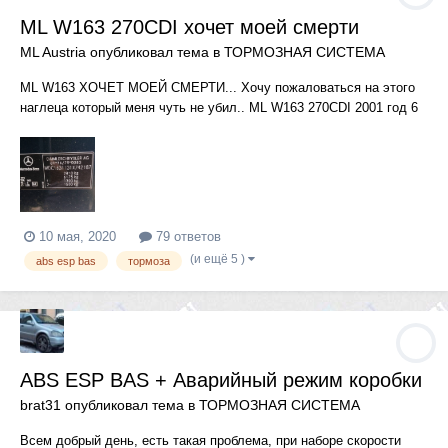
ML W163 270CDI хочет моей смерти
ML Austria
опубликовал тема в
ТОРМОЗНАЯ СИСТЕМА
ML W163 ХОЧЕТ МОЕЙ СМЕРТИ... Хочу пожаловаться на этого
наглеца который меня чуть не убил.. ML W163 270CDI 2001 год 6
ступ.мезаника... В дождливую погоду делает следующий трюк:
Еду на скоростном шоссе с тяжёлым прицепом на котором тащу
внедорожник, на скорости 90 км. на мокрой трассе маши...
10 мая, 2020
79 ответов
(и ещё 5 )
abs esp bas
тормоза
ABS ESP BAS + Аварийный режим коробки
brat31
опубликовал тема в
ТОРМОЗНАЯ СИСТЕМА
Всем добрый день, есть такая проблема, при наборе скорости