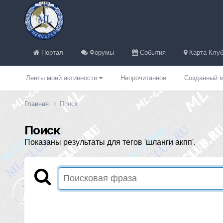
Портал
Форумы
События
Карта Клуб
Ленты моей активности
Непрочитанное
Созданный м
Главная
Поиск
Поиск
Показаны результаты для тегов 'шланги акпп'.