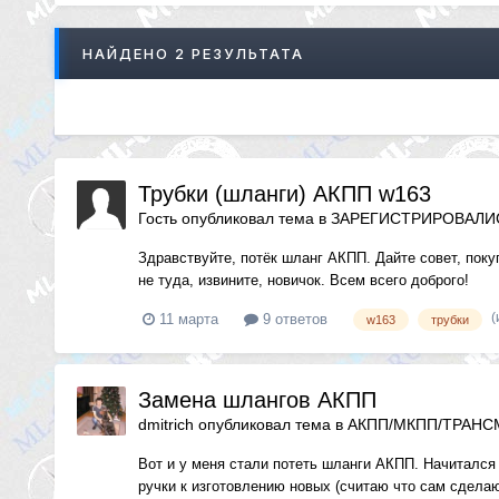
НАЙДЕНО 2 РЕЗУЛЬТАТА
Трубки (шланги) АКПП w163
Гость опубликовал тема в
ЗАРЕГИСТРИРОВАЛИС
Здравствуйте, потёк шланг АКПП. Дайте совет, поку
не туда, извините, новичок. Всем всего доброго!
(
11 марта
9 ответов
w163
трубки
Замена шлангов АКПП
dmitrich
опубликовал тема в
АКПП/МКПП/ТРАН
Вот и у меня стали потеть шланги АКПП. Начитался 
ручки к изготовлению новых (считаю что сам сделаю 