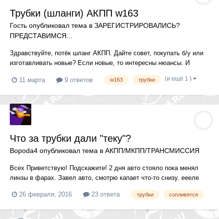
Трубки (шланги) АКПП w163
Гость опубликовал тема в
ЗАРЕГИСТРИРОВАЛИСЬ?
ПРЕДСТАВИМСЯ...
Здравствуйте, потёк шланг АКПП. Дайте совет, покупать б/у или
изготавливать новые? Если новые, то интересны нюансы. И
скажите, где взять координаты Яна Олеговича? Если что-то не
(и ещё 1 )
11 марта
9 ответов
w163
трубки
туда, извините, новичок. Всем всего доброго!
Что за трубки дали "теку"?
Bopoda4
опубликовал тема в
АКПП/МКПП/ТРАНСМИССИЯ
Всех Приветствую! Подскажите! 2 дня авто стояло пока менял
линзы в фарах. Завел авто, смотрю капает что-то снизу. еееле
еле. Заглянул под капот вижу два сопливых шланга, спереди
26 февраля, 2016
23 ответа
трубки
сопливятся
слева, внизу, относительно двигла. Фото прилагаю. Спецы
уточните что за приблуда, что с ней делать? w164, 642 двигл...