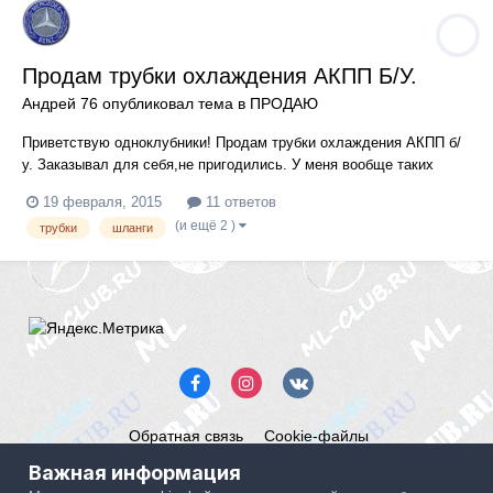
Продам трубки охлаждения АКПП Б/У.
Андрей 76
опубликовал тема в
ПРОДАЮ
Приветствую одноклубники! Продам трубки охлаждения АКПП б/
у. Заказывал для себя,не пригодились. У меня вообще таких
трубок не оказалось! Цена 1500 руб. Отправлю ТК. На схеме
19 февраля, 2015
11 ответов
номер 148.
(и ещё 2 )
трубки
шланги
Обратная связь
Cookie-файлы
Mercedes ML-Club.ru
Важная информация
Powered by Invision Community