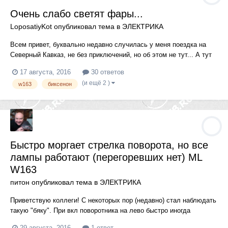
Очень слабо светят фары...
LoposatiyKot опубликовал тема в
ЭЛЕКТРИКА
Всем привет, буквально недавно случилась у меня поездка на
Северный Кавказ, не без приключений, но об этом не тут... А тут
напишу про расстройство мое неописуемое. Ночью, оказалось,
17 августа, 2016
30 ответов
что фары мои не светят практически... Стоит биксенон, лампочки
(и ещё 2 )
w163
биксенон
Филлипс, и если смотреть на них, то кажется что яр...
Быстро моргает стрелка поворота, но все
лампы работают (перегоревших нет) ML
W163
питон
опубликовал тема в
ЭЛЕКТРИКА
Приветствую коллеги! С некоторых пор (недавно) стал наблюдать
такую "бяку". При вкл поворотника на лево быстро иногда
(последнее время все чаще) начинает быстро моргать стрелка
29 августа, 2016
1 ответ