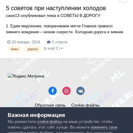
5 советов при наступлении холодов
case13
опубликовал тема в
СОВЕТЫ В ДОРОГУ
1. Едем медленнее, поворачиваем мягче Главное правило
зимнего вождения – низкие скорости. Холодная дорога и зимние
шины имеют показатели по сцеплению на 5-15% ниже, чем летом.
20 января, 2014
2 ответа
В геометрической прогрессии увеличиваются тормозной путь и
(и ещё 5 )
зима
дорога
сносы при манёврах. Чтобы нивелировать эту разницу, нужно
начин...
Обратная связь
Cookie-файлы
Mercedes ML-Club.ru
Важная информация
Powered by Invision Community
Мы разместили
cookie-файлы
на ваше устройство, чтобы
помочь сделать этот сайт лучше. Вы можете
изменить свои
IPS spam
blocked by CleanTalk.
настройки cookie-файлов
, или продолжить без изменения