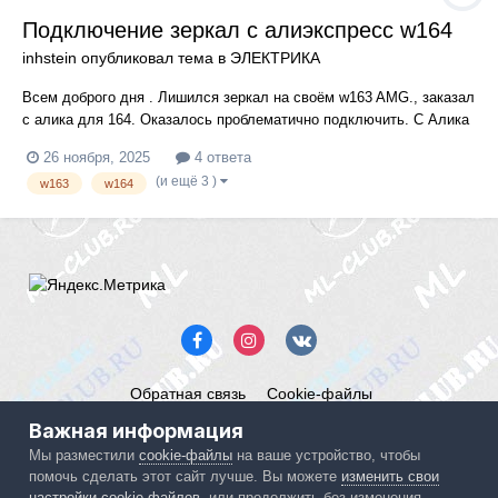
Подключение зеркал с алиэкспресс w164
inhstein
опубликовал тема в
ЭЛЕКТРИКА
Всем доброго дня . Лишился зеркал на своём w163 AMG., заказал
с алика для 164. Оказалось проблематично подключить. С Алика
зеркала пришли с двумя разьемами. Чёрный 10 проводов, белый
26 ноября, 2025
4 ответа
4 провода. У меня к зеркалам идёт по одному разьему 6
(и ещё 3 )
w163
w164
проводов.
Обратная связь
Cookie-файлы
Mercedes ML-Club.ru
Важная информация
Powered by Invision Community
Мы разместили
cookie-файлы
на ваше устройство, чтобы
помочь сделать этот сайт лучше. Вы можете
изменить свои
IPS spam
blocked by CleanTalk.
настройки cookie-файлов
, или продолжить без изменения