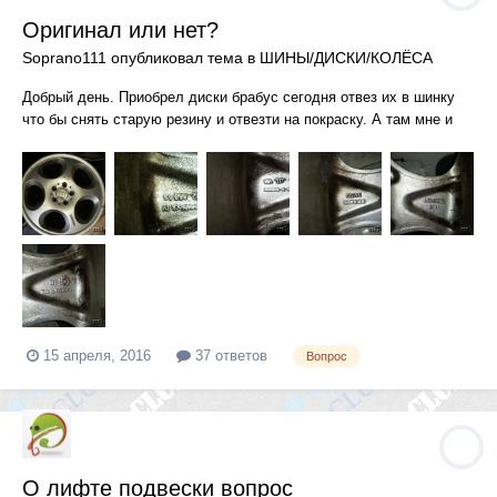
Оригинал или нет?
Soprano111
опубликовал тема в
ШИНЫ/ДИСКИ/КОЛЁСА
Добрый день. Приобрел диски брабус сегодня отвез их в шинку
что бы снять старую резину и отвезти на покраску. А там мне и
говорят хорошие диски далко , что не оригинал! Знаю что эти
диски пришли вместе со 164 из штатов. Как узнать какие они?
15 апреля, 2016
37 ответов
Вопрос
О лифте подвески вопрос