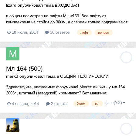
lizard
опубликовал тема в
ХОДОВАЯ
в общем посмотрел на лифты ML w163. Все лифтуют
комплектами на стойки до 30мм, а спереди только подкручивают
торсионы. И встает даже 315/75/16... Собственно вопросы... А
18 июля, 2014
30 ответов
лифт
вопрос
почему перед не лифтуют проставками? Как именно выглядит
подкручиваение торсионов? и почему это дает такой большой
лифт? К...
Мл 164 (500)
merk3
опубликовал тема в
ОБЩИЙ ТЕХНИЧЕСКИЙ
Здравствуйте, уважаемые форумчане! Может ли быть у мл 164
2005г., штатный (заводской) хром-пакет? Вот машинка:
http://cars.auto.ru/cars/used/sale/56281635-e92b.html#sale-contact
(и ещё 2 )
4 января, 2014
2 ответа
Хром
мл
Хочу приобрести данный авто, буду признателен за комментарии .
Спасибо.