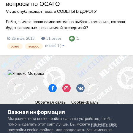
вопросы по ОСАГО
Vivus
опубликовал тема в
СОВЕТЫ В ДОРОГУ
Ребят, я имею право самостоятельно выбрать компанию, которая
будет заниматься независимой экспертизой?
1
26 мая, 2013
31 ответ
(и ещё 1 )
осаго
вопрос
Обратная связь
Cookie-файлы
Mercedes ML-Club.ru
Важная информация
Powered by Invision Community
Мы разместили
cookie-файлы
на ваше устройство, чтобы
помочь сделать этот сайт лучше. Вы можете
изменить свои
IPS spam
blocked by CleanTalk.
настройки cookie-файлов
, или продолжить без изменения