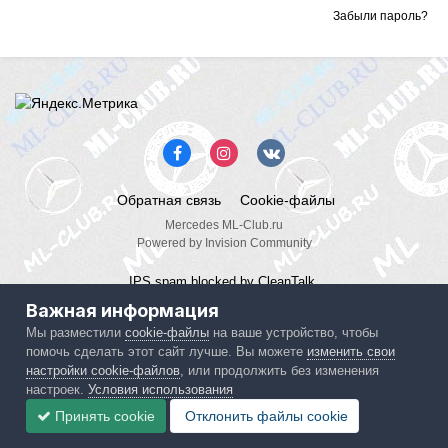
Забыли пароль?
Обратная связь
Cookie-файлы
Mercedes ML-Club.ru
Powered by Invision Community
IPS spam
blocked by CleanTalk.
Важная информация
Мы разместили
cookie-файлы
на ваше устройство, чтобы
помочь сделать этот сайт лучше. Вы можете
изменить свои
настройки cookie-файлов
, или продолжить без изменения
настроек.
Условия использования
Принять cookie
Отклонить файлы сookie