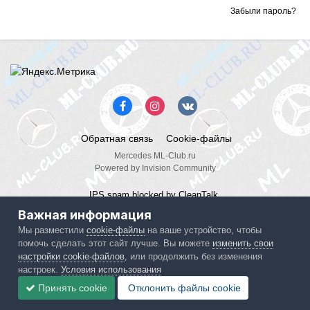
Забыли пароль?
Обратная связь
Cookie-файлы
Mercedes ML-Club.ru
Powered by Invision Community
IPS spam
blocked by CleanTalk.
Важная информация
Мы разместили
cookie-файлы
на ваше устройство, чтобы
помочь сделать этот сайт лучше. Вы можете
изменить свои
настройки cookie-файлов
, или продолжить без изменения
настроек.
Условия использования
Принять cookie
Отклонить файлы сookie