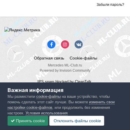
Забыли пароль?
Обратная связь
Cookie-файлы
Mercedes ML-Club.ru
Powered by Invision Community
IPS spam
blocked by CleanTalk.
Важная информация
Мы разместили
cookie-файлы
на ваше устройство, чтобы
помочь сделать этот сайт лучше. Вы можете
изменить свои
настройки cookie-файлов
, или продолжить без изменения
настроек.
Условия использования
Принять cookie
Отклонить файлы сookie