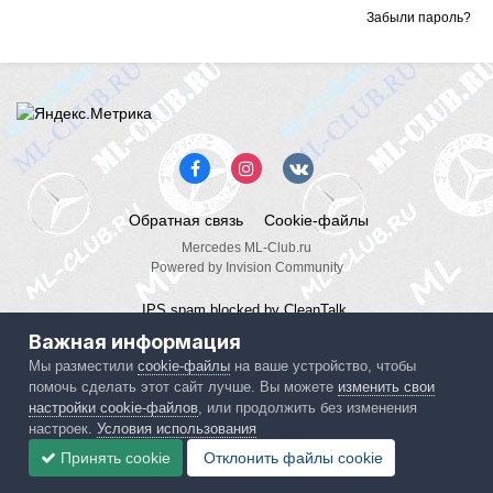
Забыли пароль?
Обратная связь
Cookie-файлы
Mercedes ML-Club.ru
Powered by Invision Community
IPS spam
blocked by CleanTalk.
Важная информация
Мы разместили
cookie-файлы
на ваше устройство, чтобы
помочь сделать этот сайт лучше. Вы можете
изменить свои
настройки cookie-файлов
, или продолжить без изменения
настроек.
Условия использования
Принять cookie
Отклонить файлы сookie