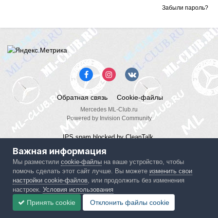
Забыли пароль?
Обратная связь
Cookie-файлы
Mercedes ML-Club.ru
Powered by Invision Community
IPS spam
blocked by CleanTalk.
Важная информация
Мы разместили
cookie-файлы
на ваше устройство, чтобы
помочь сделать этот сайт лучше. Вы можете
изменить свои
настройки cookie-файлов
, или продолжить без изменения
настроек.
Условия использования
Принять cookie
Отклонить файлы сookie